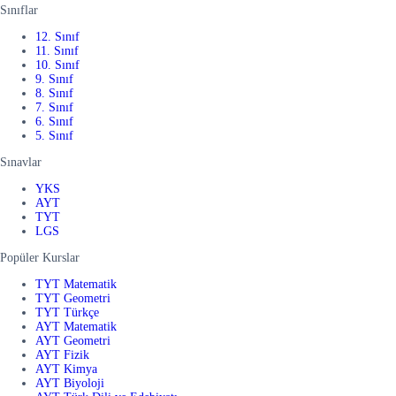
Sınıflar
12. Sınıf
11. Sınıf
10. Sınıf
9. Sınıf
8. Sınıf
7. Sınıf
6. Sınıf
5. Sınıf
Sınavlar
YKS
AYT
TYT
LGS
Popüler Kurslar
TYT Matematik
TYT Geometri
TYT Türkçe
AYT Matematik
AYT Geometri
AYT Fizik
AYT Kimya
AYT Biyoloji