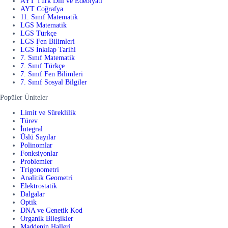
AYT Türk Dili ve Edebiyatı
AYT Coğrafya
11. Sınıf Matematik
LGS Matematik
LGS Türkçe
LGS Fen Bilimleri
LGS İnkılap Tarihi
7. Sınıf Matematik
7. Sınıf Türkçe
7. Sınıf Fen Bilimleri
7. Sınıf Sosyal Bilgiler
Popüler Üniteler
Limit ve Süreklilik
Türev
İntegral
Üslü Sayılar
Polinomlar
Fonksiyonlar
Problemler
Trigonometri
Analitik Geometri
Elektrostatik
Dalgalar
Optik
DNA ve Genetik Kod
Organik Bileşikler
Maddenin Halleri