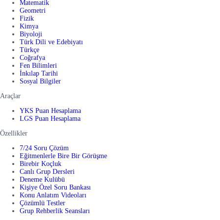
Matematik
Geometri
Fizik
Kimya
Biyoloji
Türk Dili ve Edebiyatı
Türkçe
Coğrafya
Fen Bilimleri
İnkılap Tarihi
Sosyal Bilgiler
Araçlar
YKS Puan Hesaplama
LGS Puan Hesaplama
Özellikler
7/24 Soru Çözüm
Eğitmenlerle Bire Bir Görüşme
Birebir Koçluk
Canlı Grup Dersleri
Deneme Kulübü
Kişiye Özel Soru Bankası
Konu Anlatım Videoları
Çözümlü Testler
Grup Rehberlik Seansları