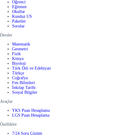
Öğrenci
Eğitmen
Okullar
Kunduz US
Paketler
Sorular
Dersler
Matematik
Geometri
Fizik
Kimya
Biyoloji
Türk Dili ve Edebiyatı
Türkçe
Coğrafya
Fen Bilimleri
İnkılap Tarihi
Sosyal Bilgiler
Araçlar
YKS Puan Hesaplama
LGS Puan Hesaplama
Özellikler
7/24 Soru Çözüm