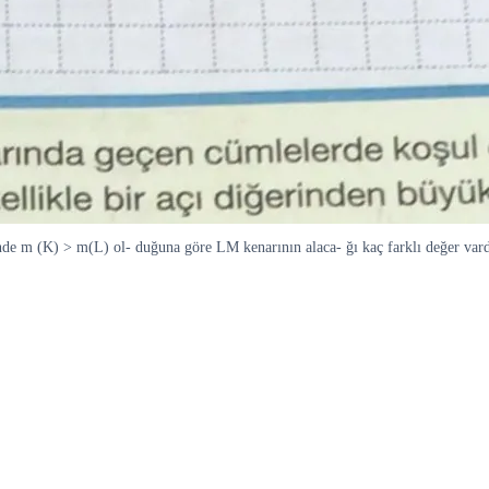
e m (K) > m(L) ol- duğuna göre LM kenarının alaca- ğı kaç farklı değer var