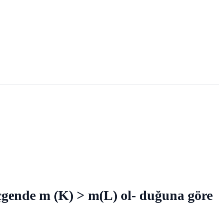
gende m (K) > m(L) ol- duğuna göre