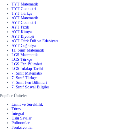
TYT Matematik
TYT Geometri
TYT Türkçe
AYT Matematik
AYT Geometri
AYT Fizik
AYT Kimya
AYT Biyoloji
AYT Türk Dili ve Edebiyatı
AYT Coğrafya
11. Sınıf Matematik
LGS Matematik
LGS Türkçe
LGS Fen Bilimleri
LGS İnkılap Tarihi
7. Sınıf Matematik
7. Sınıf Türkçe
7. Sınıf Fen Bilimleri
7. Sınıf Sosyal Bilgiler
Popüler Üniteler
Limit ve Süreklilik
Türev
İntegral
Üslü Sayılar
Polinomlar
Fonksiyonlar