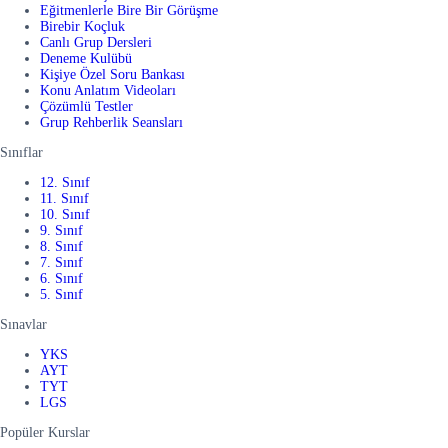
Eğitmenlerle Bire Bir Görüşme
Birebir Koçluk
Canlı Grup Dersleri
Deneme Kulübü
Kişiye Özel Soru Bankası
Konu Anlatım Videoları
Çözümlü Testler
Grup Rehberlik Seansları
Sınıflar
12. Sınıf
11. Sınıf
10. Sınıf
9. Sınıf
8. Sınıf
7. Sınıf
6. Sınıf
5. Sınıf
Sınavlar
YKS
AYT
TYT
LGS
Popüler Kurslar