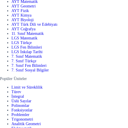
AYT Matematik
AYT Geometri
AYT Fizik
AYT Kimya
AYT Biyoloji
AYT Türk Dili ve Edebiyatı
AYT Coğrafya
11. Sınıf Matematik
LGS Matematik
LGS Türkçe
LGS Fen Bilimleri
LGS İnkılap Tarihi
7. Sınıf Matematik
7. Sınıf Türkçe
7. Sınıf Fen Bilimleri
7. Sınıf Sosyal Bilgiler
Popüler Üniteler
Limit ve Süreklilik
Türev
İntegral
Üslü Sayılar
Polinomlar
Fonksiyonlar
Problemler
Trigonometri
Analitik Geometri