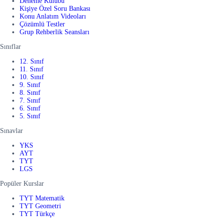
Deneme Kulübü
Kişiye Özel Soru Bankası
Konu Anlatım Videoları
Çözümlü Testler
Grup Rehberlik Seansları
Sınıflar
12. Sınıf
11. Sınıf
10. Sınıf
9. Sınıf
8. Sınıf
7. Sınıf
6. Sınıf
5. Sınıf
Sınavlar
YKS
AYT
TYT
LGS
Popüler Kurslar
TYT Matematik
TYT Geometri
TYT Türkçe