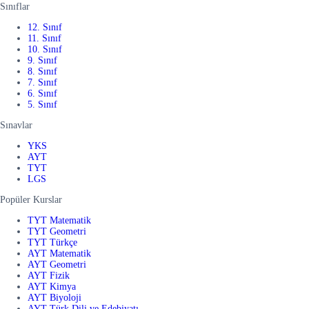
Sınıflar
12. Sınıf
11. Sınıf
10. Sınıf
9. Sınıf
8. Sınıf
7. Sınıf
6. Sınıf
5. Sınıf
Sınavlar
YKS
AYT
TYT
LGS
Popüler Kurslar
TYT Matematik
TYT Geometri
TYT Türkçe
AYT Matematik
AYT Geometri
AYT Fizik
AYT Kimya
AYT Biyoloji
AYT Türk Dili ve Edebiyatı