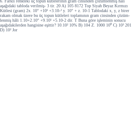
6. Farklı renkteki üç topun kütlelerinin gram cinsinden çözümlenmiş hâli
aşağıdaki tabloda verilmiş- 3 tir. 20 A) 105 8172 Top Siyah Beyaz Kırmızı
Kütlesi (gram) 2x. 10° +10¹ +3.10-² y. 10° + z. 10-1 Tablodaki x, y, z birer
rakam olmak üzere bu üç topun kütleleri toplamının gram cinsinden çözüm-
lenmiş hâli 1.10+2.10° +9.10¹ +5.10-2 dir. T Buna göre işleminin sonucu
aşağıdakilerden hangisine eşittir? 10.10² 10% B) 104 Z. 1000 10⁰ C) 10³ 201
D) 10² Jor