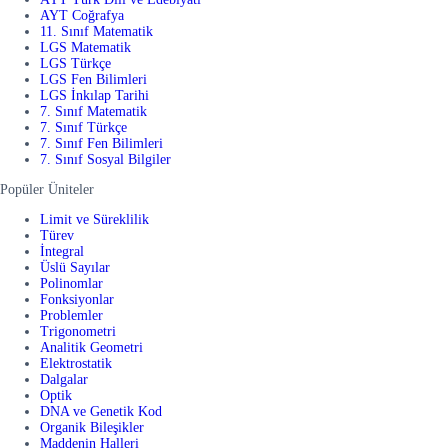
AYT Coğrafya
11. Sınıf Matematik
LGS Matematik
LGS Türkçe
LGS Fen Bilimleri
LGS İnkılap Tarihi
7. Sınıf Matematik
7. Sınıf Türkçe
7. Sınıf Fen Bilimleri
7. Sınıf Sosyal Bilgiler
Popüler Üniteler
Limit ve Süreklilik
Türev
İntegral
Üslü Sayılar
Polinomlar
Fonksiyonlar
Problemler
Trigonometri
Analitik Geometri
Elektrostatik
Dalgalar
Optik
DNA ve Genetik Kod
Organik Bileşikler
Maddenin Halleri