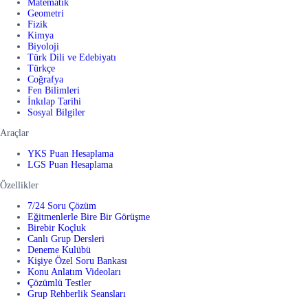
Matematik
Geometri
Fizik
Kimya
Biyoloji
Türk Dili ve Edebiyatı
Türkçe
Coğrafya
Fen Bilimleri
İnkılap Tarihi
Sosyal Bilgiler
Araçlar
YKS Puan Hesaplama
LGS Puan Hesaplama
Özellikler
7/24 Soru Çözüm
Eğitmenlerle Bire Bir Görüşme
Birebir Koçluk
Canlı Grup Dersleri
Deneme Kulübü
Kişiye Özel Soru Bankası
Konu Anlatım Videoları
Çözümlü Testler
Grup Rehberlik Seansları