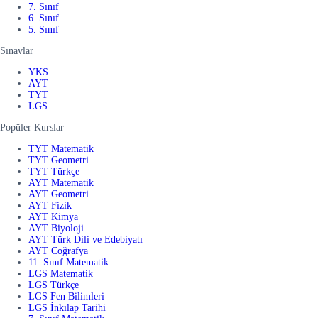
7. Sınıf
6. Sınıf
5. Sınıf
Sınavlar
YKS
AYT
TYT
LGS
Popüler Kurslar
TYT Matematik
TYT Geometri
TYT Türkçe
AYT Matematik
AYT Geometri
AYT Fizik
AYT Kimya
AYT Biyoloji
AYT Türk Dili ve Edebiyatı
AYT Coğrafya
11. Sınıf Matematik
LGS Matematik
LGS Türkçe
LGS Fen Bilimleri
LGS İnkılap Tarihi