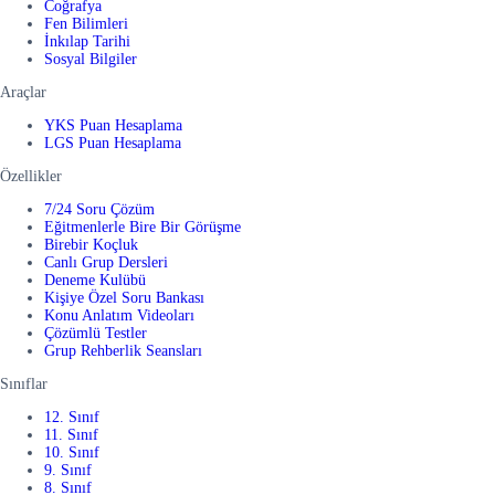
Coğrafya
Fen Bilimleri
İnkılap Tarihi
Sosyal Bilgiler
Araçlar
YKS Puan Hesaplama
LGS Puan Hesaplama
Özellikler
7/24 Soru Çözüm
Eğitmenlerle Bire Bir Görüşme
Birebir Koçluk
Canlı Grup Dersleri
Deneme Kulübü
Kişiye Özel Soru Bankası
Konu Anlatım Videoları
Çözümlü Testler
Grup Rehberlik Seansları
Sınıflar
12. Sınıf
11. Sınıf
10. Sınıf
9. Sınıf
8. Sınıf