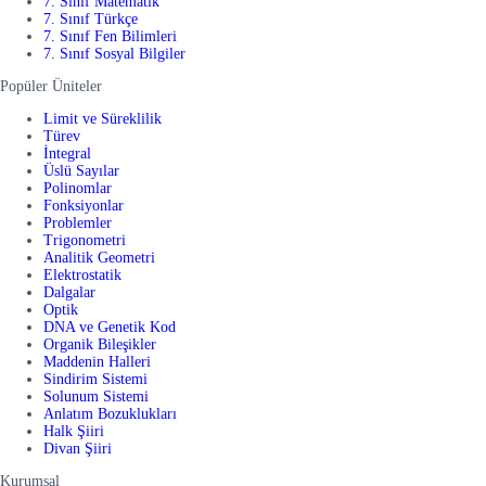
7. Sınıf Matematik
7. Sınıf Türkçe
7. Sınıf Fen Bilimleri
7. Sınıf Sosyal Bilgiler
Popüler Üniteler
Limit ve Süreklilik
Türev
İntegral
Üslü Sayılar
Polinomlar
Fonksiyonlar
Problemler
Trigonometri
Analitik Geometri
Elektrostatik
Dalgalar
Optik
DNA ve Genetik Kod
Organik Bileşikler
Maddenin Halleri
Sindirim Sistemi
Solunum Sistemi
Anlatım Bozuklukları
Halk Şiiri
Divan Şiiri
Kurumsal