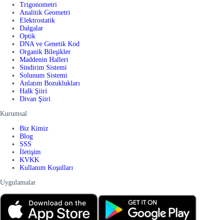
Trigonometri
Analitik Geometri
Elektrostatik
Dalgalar
Optik
DNA ve Genetik Kod
Organik Bileşikler
Maddenin Halleri
Sindirim Sistemi
Solunum Sistemi
Anlatım Bozuklukları
Halk Şiiri
Divan Şiiri
Kurumsal
Biz Kimiz
Blog
SSS
İletişim
KVKK
Kullanım Koşulları
Uygulamalar