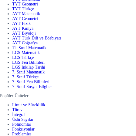
TYT Geometri
TYT Türkçe
AYT Matematik
AYT Geometri
AYT Fizik
AYT Kimya
AYT Biyoloji
AYT Türk Dili ve Edebiyatı
AYT Coğrafya
11. Sınıf Matematik
LGS Matematik
LGS Türkçe
LGS Fen Bilimleri
LGS İnkılap Tarihi
7. Sınıf Matematik
7. Sınıf Türkçe
7. Sınıf Fen Bilimleri
7. Sınıf Sosyal Bilgiler
Popüler Üniteler
Limit ve Süreklilik
Türev
İntegral
Üslü Sayılar
Polinomlar
Fonksiyonlar
Problemler