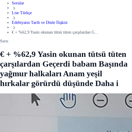
Sorular
Lise Türkçe
Edebiyatın Tarih ve Dinle İlişkisi
€ + %62,9 Yasin okunan tütsü tüten çarşılardan G...
Soru:
€ + %62,9 Yasin okunan tütsü tüten
çarşılardan Geçerdi babam Başında
yağmur halkaları Anam yeşil
hırkalar görürdü düşünde Daha i