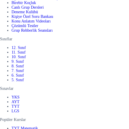
Birebir Koçluk
Canlı Grup Dersleri
Deneme Kulübü
Kişiye Özel Soru Bankası
Konu Anlatım Videoları
Çözümlü Testler
Grup Rehberlik Seansları
Sınıflar
12. Sınıf
11. Sınıf
10. Sınıf
9. Sınıf
8. Sınıf
7. Sınıf
6. Sınıf
5. Sınıf
Sınavlar
YKS
AYT
TYT
LGS
Popüler Kurslar
TYT Matematik