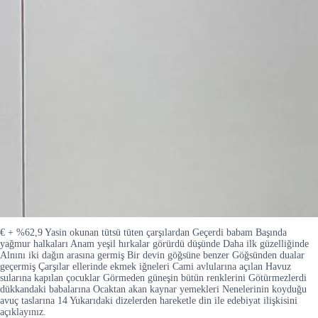
€ + %62,9 Yasin okunan tütsü tüten çarşılardan Geçerdi babam Başında
yağmur halkaları Anam yeşil hırkalar görürdü düşünde Daha ilk güzelliğinde
Alnını iki dağın arasına germiş Bir devin göğsüne benzer Göğsünden dualar
geçermiş Çarşılar ellerinde ekmek iğneleri Cami avlularına açılan Havuz
sularına kapılan çocuklar Görmeden güneşin bütün renklerini Götürmezlerdi
dükkandaki babalarına Ocaktan akan kaynar yemekleri Nenelerinin koyduğu
avuç taslarına 14 Yukarıdaki dizelerden hareketle din ile edebiyat ilişkisini
açıklayınız.