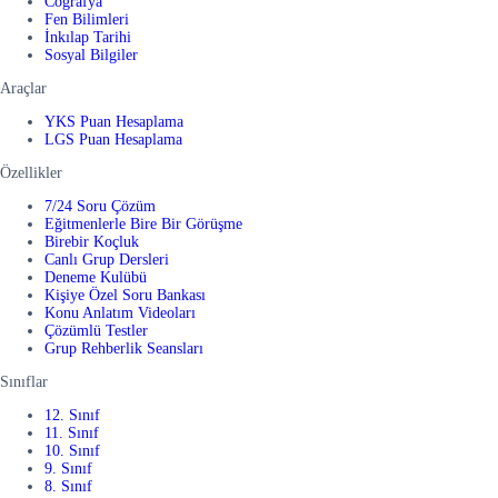
Coğrafya
Fen Bilimleri
İnkılap Tarihi
Sosyal Bilgiler
Araçlar
YKS Puan Hesaplama
LGS Puan Hesaplama
Özellikler
7/24 Soru Çözüm
Eğitmenlerle Bire Bir Görüşme
Birebir Koçluk
Canlı Grup Dersleri
Deneme Kulübü
Kişiye Özel Soru Bankası
Konu Anlatım Videoları
Çözümlü Testler
Grup Rehberlik Seansları
Sınıflar
12. Sınıf
11. Sınıf
10. Sınıf
9. Sınıf
8. Sınıf