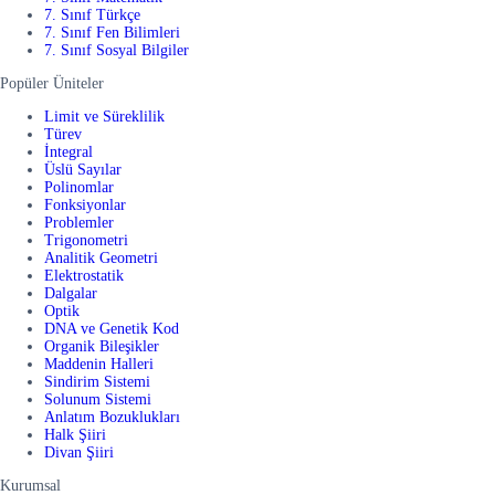
7. Sınıf Türkçe
7. Sınıf Fen Bilimleri
7. Sınıf Sosyal Bilgiler
Popüler Üniteler
Limit ve Süreklilik
Türev
İntegral
Üslü Sayılar
Polinomlar
Fonksiyonlar
Problemler
Trigonometri
Analitik Geometri
Elektrostatik
Dalgalar
Optik
DNA ve Genetik Kod
Organik Bileşikler
Maddenin Halleri
Sindirim Sistemi
Solunum Sistemi
Anlatım Bozuklukları
Halk Şiiri
Divan Şiiri
Kurumsal