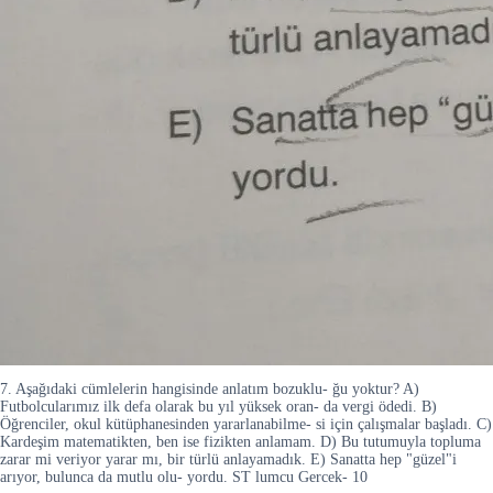
7. Aşağıdaki cümlelerin hangisinde anlatım bozuklu- ğu yoktur? A)
Futbolcularımız ilk defa olarak bu yıl yüksek oran- da vergi ödedi. B)
Öğrenciler, okul kütüphanesinden yararlanabilme- si için çalışmalar başladı. C)
Kardeşim matematikten, ben ise fizikten anlamam. D) Bu tutumuyla topluma
zarar mi veriyor yarar mı, bir türlü anlayamadık. E) Sanatta hep "güzel"i
arıyor, bulunca da mutlu olu- yordu. ST lumcu Gercek- 10