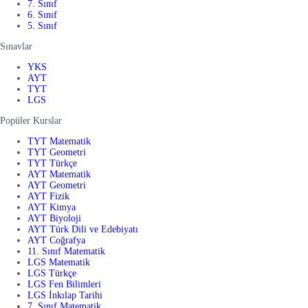
7. Sınıf
6. Sınıf
5. Sınıf
Sınavlar
YKS
AYT
TYT
LGS
Popüler Kurslar
TYT Matematik
TYT Geometri
TYT Türkçe
AYT Matematik
AYT Geometri
AYT Fizik
AYT Kimya
AYT Biyoloji
AYT Türk Dili ve Edebiyatı
AYT Coğrafya
11. Sınıf Matematik
LGS Matematik
LGS Türkçe
LGS Fen Bilimleri
LGS İnkılap Tarihi
7. Sınıf Matematik