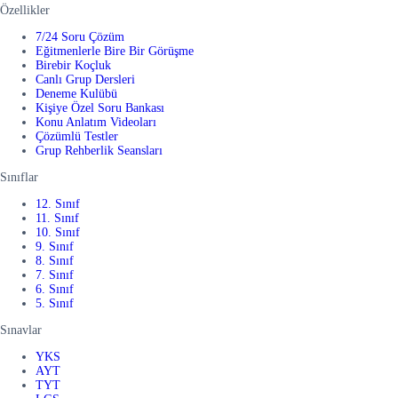
Özellikler
7/24 Soru Çözüm
Eğitmenlerle Bire Bir Görüşme
Birebir Koçluk
Canlı Grup Dersleri
Deneme Kulübü
Kişiye Özel Soru Bankası
Konu Anlatım Videoları
Çözümlü Testler
Grup Rehberlik Seansları
Sınıflar
12. Sınıf
11. Sınıf
10. Sınıf
9. Sınıf
8. Sınıf
7. Sınıf
6. Sınıf
5. Sınıf
Sınavlar
YKS
AYT
TYT