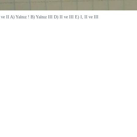
e II A) Yalnız ! B) Yalnız III D) II ve III E) I, II ve III