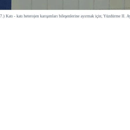
7.) Katı - katı heterojen karışımları bileşenlerine ayırmak için; Yüzdürme II. Ay