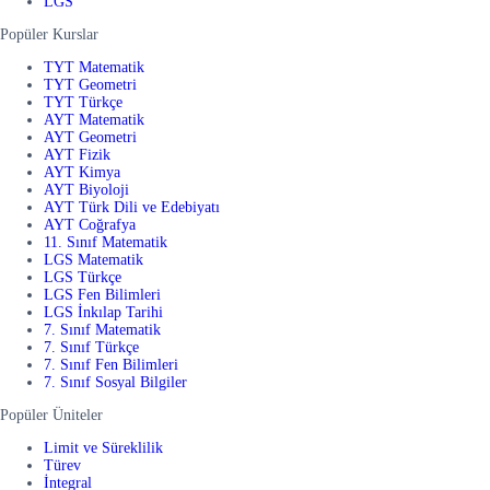
LGS
Popüler Kurslar
TYT Matematik
TYT Geometri
TYT Türkçe
AYT Matematik
AYT Geometri
AYT Fizik
AYT Kimya
AYT Biyoloji
AYT Türk Dili ve Edebiyatı
AYT Coğrafya
11. Sınıf Matematik
LGS Matematik
LGS Türkçe
LGS Fen Bilimleri
LGS İnkılap Tarihi
7. Sınıf Matematik
7. Sınıf Türkçe
7. Sınıf Fen Bilimleri
7. Sınıf Sosyal Bilgiler
Popüler Üniteler
Limit ve Süreklilik
Türev
İntegral