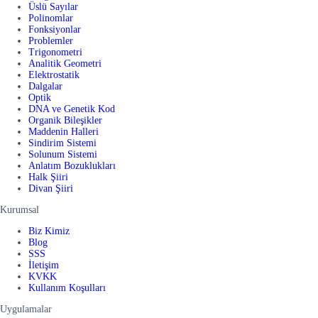
Üslü Sayılar
Polinomlar
Fonksiyonlar
Problemler
Trigonometri
Analitik Geometri
Elektrostatik
Dalgalar
Optik
DNA ve Genetik Kod
Organik Bileşikler
Maddenin Halleri
Sindirim Sistemi
Solunum Sistemi
Anlatım Bozuklukları
Halk Şiiri
Divan Şiiri
Kurumsal
Biz Kimiz
Blog
SSS
İletişim
KVKK
Kullanım Koşulları
Uygulamalar