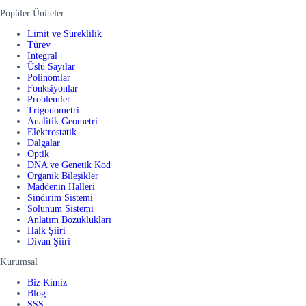
Popüler Üniteler
Limit ve Süreklilik
Türev
İntegral
Üslü Sayılar
Polinomlar
Fonksiyonlar
Problemler
Trigonometri
Analitik Geometri
Elektrostatik
Dalgalar
Optik
DNA ve Genetik Kod
Organik Bileşikler
Maddenin Halleri
Sindirim Sistemi
Solunum Sistemi
Anlatım Bozuklukları
Halk Şiiri
Divan Şiiri
Kurumsal
Biz Kimiz
Blog
SSS