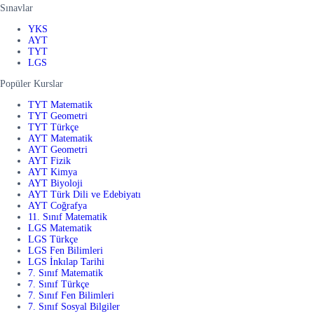
Sınavlar
YKS
AYT
TYT
LGS
Popüler Kurslar
TYT Matematik
TYT Geometri
TYT Türkçe
AYT Matematik
AYT Geometri
AYT Fizik
AYT Kimya
AYT Biyoloji
AYT Türk Dili ve Edebiyatı
AYT Coğrafya
11. Sınıf Matematik
LGS Matematik
LGS Türkçe
LGS Fen Bilimleri
LGS İnkılap Tarihi
7. Sınıf Matematik
7. Sınıf Türkçe
7. Sınıf Fen Bilimleri
7. Sınıf Sosyal Bilgiler