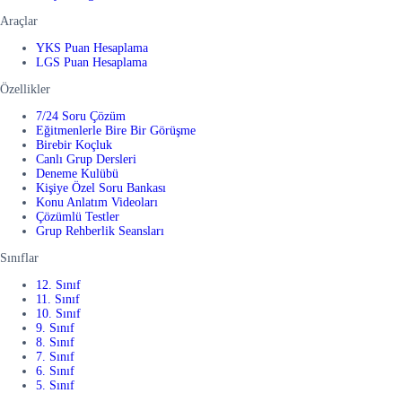
Araçlar
YKS Puan Hesaplama
LGS Puan Hesaplama
Özellikler
7/24 Soru Çözüm
Eğitmenlerle Bire Bir Görüşme
Birebir Koçluk
Canlı Grup Dersleri
Deneme Kulübü
Kişiye Özel Soru Bankası
Konu Anlatım Videoları
Çözümlü Testler
Grup Rehberlik Seansları
Sınıflar
12. Sınıf
11. Sınıf
10. Sınıf
9. Sınıf
8. Sınıf
7. Sınıf
6. Sınıf
5. Sınıf