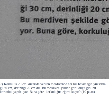
7) Korkuluk 20 cm Yukarıda verilen merdivende her bir basamağın yüksekli-
ği 30 cm, derinliği 20 cm dir. Bu merdiven şekilde görüldüğü gibi bir
korkuluk yapılı- yor. Buna göre, korkuluğun eğimi kaçtır? (10 puan)