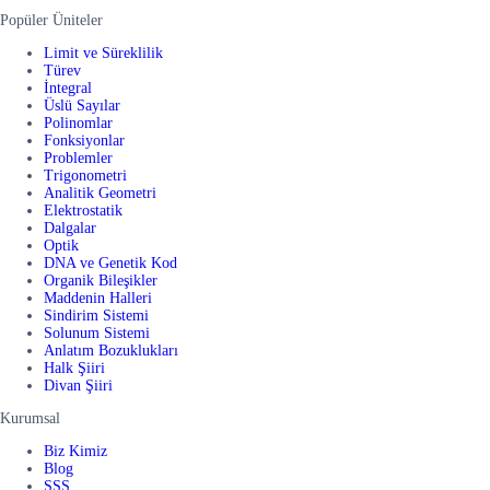
Popüler Üniteler
Limit ve Süreklilik
Türev
İntegral
Üslü Sayılar
Polinomlar
Fonksiyonlar
Problemler
Trigonometri
Analitik Geometri
Elektrostatik
Dalgalar
Optik
DNA ve Genetik Kod
Organik Bileşikler
Maddenin Halleri
Sindirim Sistemi
Solunum Sistemi
Anlatım Bozuklukları
Halk Şiiri
Divan Şiiri
Kurumsal
Biz Kimiz
Blog
SSS