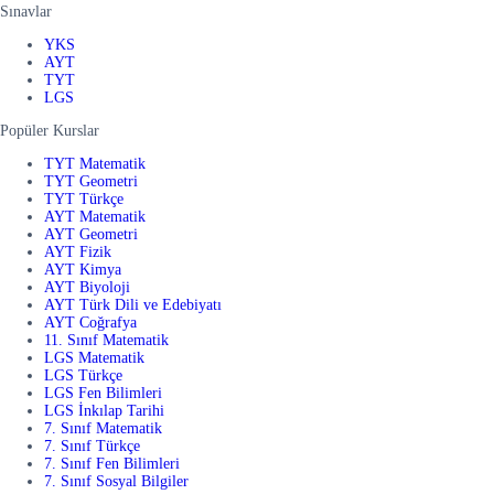
Sınavlar
YKS
AYT
TYT
LGS
Popüler Kurslar
TYT Matematik
TYT Geometri
TYT Türkçe
AYT Matematik
AYT Geometri
AYT Fizik
AYT Kimya
AYT Biyoloji
AYT Türk Dili ve Edebiyatı
AYT Coğrafya
11. Sınıf Matematik
LGS Matematik
LGS Türkçe
LGS Fen Bilimleri
LGS İnkılap Tarihi
7. Sınıf Matematik
7. Sınıf Türkçe
7. Sınıf Fen Bilimleri
7. Sınıf Sosyal Bilgiler