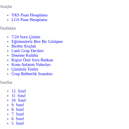
Araçlar
YKS Puan Hesaplama
LGS Puan Hesaplama
Özellikler
7/24 Soru Çözüm
Eğitmenlerle Bire Bir Görüşme
Birebir Koçluk
Canlı Grup Dersleri
Deneme Kulübü
Kişiye Özel Soru Bankası
Konu Anlatım Videoları
Çözümlü Testler
Grup Rehberlik Seansları
Sınıflar
12. Sınıf
11. Sınıf
10. Sınıf
9. Sınıf
8. Sınıf
7. Sınıf
6. Sınıf
5. Sınıf