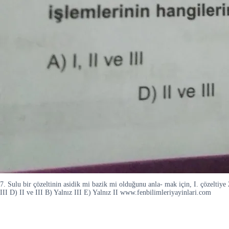
7. Sulu bir çözeltinin asidik mi bazik mi olduğunu anla- mak için, I. çözeltiye 
III D) II ve III B) Yalnız III E) Yalnız II www.fenbilimleriyayinlari.com