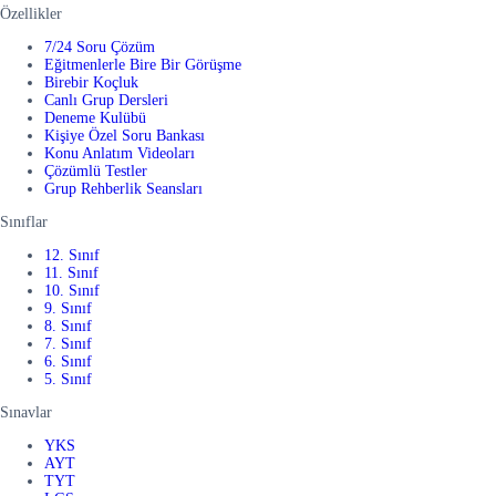
Özellikler
7/24 Soru Çözüm
Eğitmenlerle Bire Bir Görüşme
Birebir Koçluk
Canlı Grup Dersleri
Deneme Kulübü
Kişiye Özel Soru Bankası
Konu Anlatım Videoları
Çözümlü Testler
Grup Rehberlik Seansları
Sınıflar
12. Sınıf
11. Sınıf
10. Sınıf
9. Sınıf
8. Sınıf
7. Sınıf
6. Sınıf
5. Sınıf
Sınavlar
YKS
AYT
TYT