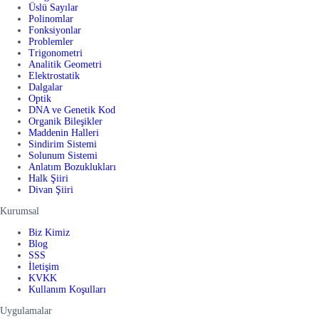
Üslü Sayılar
Polinomlar
Fonksiyonlar
Problemler
Trigonometri
Analitik Geometri
Elektrostatik
Dalgalar
Optik
DNA ve Genetik Kod
Organik Bileşikler
Maddenin Halleri
Sindirim Sistemi
Solunum Sistemi
Anlatım Bozuklukları
Halk Şiiri
Divan Şiiri
Kurumsal
Biz Kimiz
Blog
SSS
İletişim
KVKK
Kullanım Koşulları
Uygulamalar