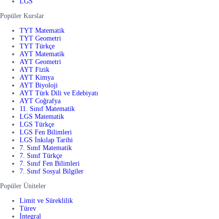
LGS
Popüler Kurslar
TYT Matematik
TYT Geometri
TYT Türkçe
AYT Matematik
AYT Geometri
AYT Fizik
AYT Kimya
AYT Biyoloji
AYT Türk Dili ve Edebiyatı
AYT Coğrafya
11. Sınıf Matematik
LGS Matematik
LGS Türkçe
LGS Fen Bilimleri
LGS İnkılap Tarihi
7. Sınıf Matematik
7. Sınıf Türkçe
7. Sınıf Fen Bilimleri
7. Sınıf Sosyal Bilgiler
Popüler Üniteler
Limit ve Süreklilik
Türev
İntegral