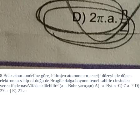
8 Bohr atom modeline göre, hidrojen atomunun n. enerji düzeyinde dönen
elektronun sahip ol duğu de Broglie dalga boyunu temel sabitle cinsinden
veren ifade nasıVifade edilebilir? (a = Bohr yarıçapı) A) .a. Byt.a. C) 7.a. ? D)
27.a. | E) 21.a.