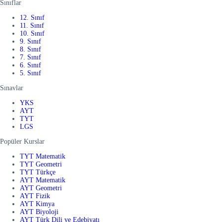
Sınıflar
12. Sınıf
11. Sınıf
10. Sınıf
9. Sınıf
8. Sınıf
7. Sınıf
6. Sınıf
5. Sınıf
Sınavlar
YKS
AYT
TYT
LGS
Popüler Kurslar
TYT Matematik
TYT Geometri
TYT Türkçe
AYT Matematik
AYT Geometri
AYT Fizik
AYT Kimya
AYT Biyoloji
AYT Türk Dili ve Edebiyatı