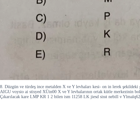
8. Düzgün ve türdeş ince metalden X ve Y levhaları kesi- on in lerek şekildeki 
AIGU voysio ai stisyed XÜin00 X ve Y levhalarının ortak kütle merkezinin boleh 
Çıkarılacak kare LMP KR 1 2 bilen ism 11258 LK jiesd sisst nebill v Ylmal