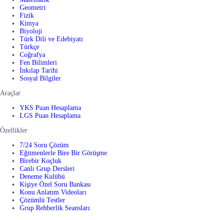
Geometri
Fizik
Kimya
Biyoloji
Türk Dili ve Edebiyatı
Türkçe
Coğrafya
Fen Bilimleri
İnkılap Tarihi
Sosyal Bilgiler
Araçlar
YKS Puan Hesaplama
LGS Puan Hesaplama
Özellikler
7/24 Soru Çözüm
Eğitmenlerle Bire Bir Görüşme
Birebir Koçluk
Canlı Grup Dersleri
Deneme Kulübü
Kişiye Özel Soru Bankası
Konu Anlatım Videoları
Çözümlü Testler
Grup Rehberlik Seansları