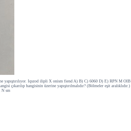
erine yapıştırılıyor. Iqszod ilipli X onism fiend A) B) C) 6060 D) E) RPN M OIB
isi çıkarılıp hangisinin üzerine yapıştırılmalıdır? (Bölmeler eşit aralıklıdır.)
X N sm