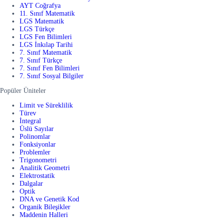
AYT Coğrafya
11. Sınıf Matematik
LGS Matematik
LGS Türkçe
LGS Fen Bilimleri
LGS İnkılap Tarihi
7. Sınıf Matematik
7. Sınıf Türkçe
7. Sınıf Fen Bilimleri
7. Sınıf Sosyal Bilgiler
Popüler Üniteler
Limit ve Süreklilik
Türev
İntegral
Üslü Sayılar
Polinomlar
Fonksiyonlar
Problemler
Trigonometri
Analitik Geometri
Elektrostatik
Dalgalar
Optik
DNA ve Genetik Kod
Organik Bileşikler
Maddenin Halleri