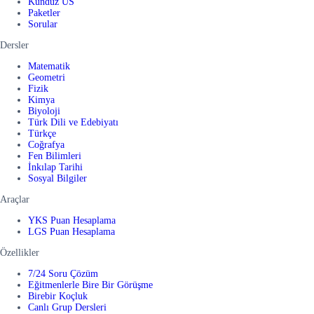
Kunduz US
Paketler
Sorular
Dersler
Matematik
Geometri
Fizik
Kimya
Biyoloji
Türk Dili ve Edebiyatı
Türkçe
Coğrafya
Fen Bilimleri
İnkılap Tarihi
Sosyal Bilgiler
Araçlar
YKS Puan Hesaplama
LGS Puan Hesaplama
Özellikler
7/24 Soru Çözüm
Eğitmenlerle Bire Bir Görüşme
Birebir Koçluk
Canlı Grup Dersleri