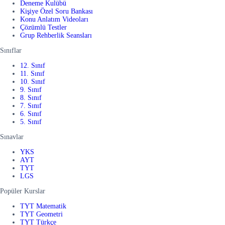
Deneme Kulübü
Kişiye Özel Soru Bankası
Konu Anlatım Videoları
Çözümlü Testler
Grup Rehberlik Seansları
Sınıflar
12. Sınıf
11. Sınıf
10. Sınıf
9. Sınıf
8. Sınıf
7. Sınıf
6. Sınıf
5. Sınıf
Sınavlar
YKS
AYT
TYT
LGS
Popüler Kurslar
TYT Matematik
TYT Geometri
TYT Türkçe