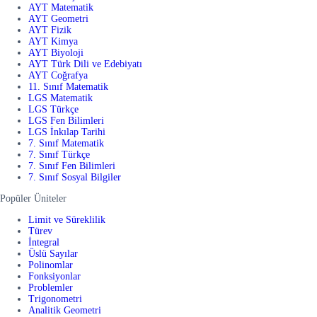
AYT Matematik
AYT Geometri
AYT Fizik
AYT Kimya
AYT Biyoloji
AYT Türk Dili ve Edebiyatı
AYT Coğrafya
11. Sınıf Matematik
LGS Matematik
LGS Türkçe
LGS Fen Bilimleri
LGS İnkılap Tarihi
7. Sınıf Matematik
7. Sınıf Türkçe
7. Sınıf Fen Bilimleri
7. Sınıf Sosyal Bilgiler
Popüler Üniteler
Limit ve Süreklilik
Türev
İntegral
Üslü Sayılar
Polinomlar
Fonksiyonlar
Problemler
Trigonometri
Analitik Geometri