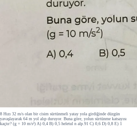
8 Hızı 32 m/s olan bir cisim sürtünmeli yatay yola girdiğinde düzgün
yavaşlayarak 64 m yol alıp duruyor. Buna göre, yolun sürtünme katsayısı
kaçtır? (g = 10 m/s²) A) 0,4 B) 0,5 heletul n alp.91 C) 0,6 D) 0,8 E) 1