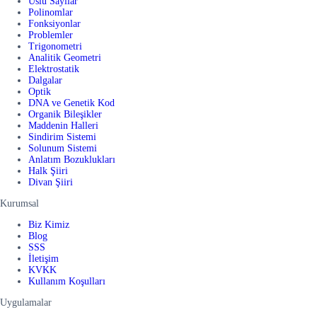
Üslü Sayılar
Polinomlar
Fonksiyonlar
Problemler
Trigonometri
Analitik Geometri
Elektrostatik
Dalgalar
Optik
DNA ve Genetik Kod
Organik Bileşikler
Maddenin Halleri
Sindirim Sistemi
Solunum Sistemi
Anlatım Bozuklukları
Halk Şiiri
Divan Şiiri
Kurumsal
Biz Kimiz
Blog
SSS
İletişim
KVKK
Kullanım Koşulları
Uygulamalar