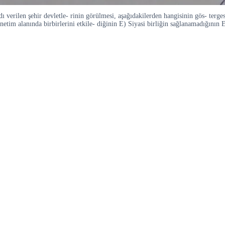
ı verilen şehir devletle- rinin görülmesi, aşağıdakilerden hangisinin gös- terge
m alanında birbirlerini etkile- diğinin E) Siyasi birliğin sağlanamadığının E