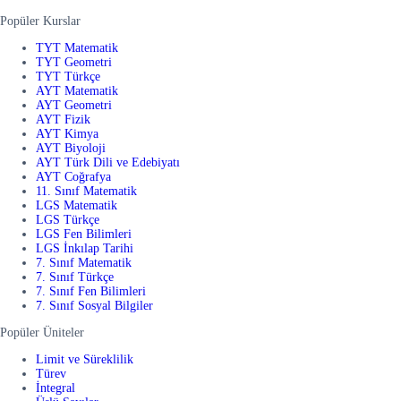
Popüler Kurslar
TYT Matematik
TYT Geometri
TYT Türkçe
AYT Matematik
AYT Geometri
AYT Fizik
AYT Kimya
AYT Biyoloji
AYT Türk Dili ve Edebiyatı
AYT Coğrafya
11. Sınıf Matematik
LGS Matematik
LGS Türkçe
LGS Fen Bilimleri
LGS İnkılap Tarihi
7. Sınıf Matematik
7. Sınıf Türkçe
7. Sınıf Fen Bilimleri
7. Sınıf Sosyal Bilgiler
Popüler Üniteler
Limit ve Süreklilik
Türev
İntegral