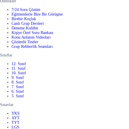
Özellikler
7/24 Soru Çözüm
Eğitmenlerle Bire Bir Görüşme
Birebir Koçluk
Canlı Grup Dersleri
Deneme Kulübü
Kişiye Özel Soru Bankası
Konu Anlatım Videoları
Çözümlü Testler
Grup Rehberlik Seansları
Sınıflar
12. Sınıf
11. Sınıf
10. Sınıf
9. Sınıf
8. Sınıf
7. Sınıf
6. Sınıf
5. Sınıf
Sınavlar
YKS
AYT
TYT
LGS