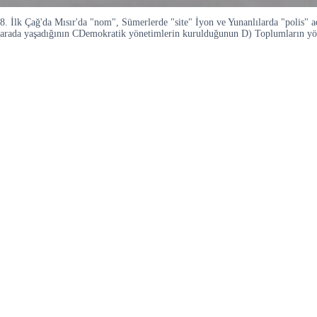
8. İlk Çağ'da Mısır'da "nom", Sümerlerde "site" İyon ve Yunanlılarda "polis" ad
arada yaşadığının CDemokratik yönetimlerin kurulduğunun D) Toplumların yöneti