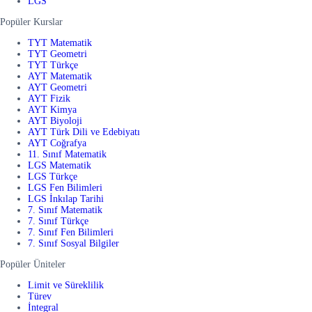
LGS
Popüler Kurslar
TYT Matematik
TYT Geometri
TYT Türkçe
AYT Matematik
AYT Geometri
AYT Fizik
AYT Kimya
AYT Biyoloji
AYT Türk Dili ve Edebiyatı
AYT Coğrafya
11. Sınıf Matematik
LGS Matematik
LGS Türkçe
LGS Fen Bilimleri
LGS İnkılap Tarihi
7. Sınıf Matematik
7. Sınıf Türkçe
7. Sınıf Fen Bilimleri
7. Sınıf Sosyal Bilgiler
Popüler Üniteler
Limit ve Süreklilik
Türev
İntegral