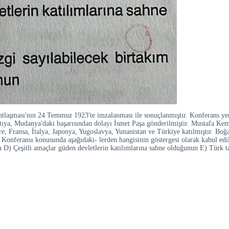
tlaşması'nın 24 Temmuz 1923'te imzalanması ile sonuçlanmıştır. Konferans yeri o
antıya, Mudanya'daki başarısından dolayı İsmet Paşa gönderilmiştir. Mustafa Ke
e, Fransa, İtalya, Japonya, Yugoslavya, Yunanistan ve Türkiye katılmıştır. Boğaz
Konferansı konusunda aşağıdaki- lerden hangisinin göstergesi olarak kabul edil
in D) Çeşitli amaçlar güden devletlerin katılımlarına sahne olduğunun E) Türk t