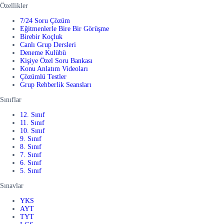
Özellikler
7/24 Soru Çözüm
Eğitmenlerle Bire Bir Görüşme
Birebir Koçluk
Canlı Grup Dersleri
Deneme Kulübü
Kişiye Özel Soru Bankası
Konu Anlatım Videoları
Çözümlü Testler
Grup Rehberlik Seansları
Sınıflar
12. Sınıf
11. Sınıf
10. Sınıf
9. Sınıf
8. Sınıf
7. Sınıf
6. Sınıf
5. Sınıf
Sınavlar
YKS
AYT
TYT