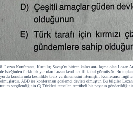
8. Lozan Konferansı, Kurtuluş Savaşı'nı bitiren kalıcı ant- laşma olan Lozan An
de isteğinden farklı bir yer olan Lozan kenti teklifi kabul görmüştür. Bu topl
yurdu konularında kesinlikle taviz verilmemesini istemiştir: Konferansa İngilter
olmuşlardır. ABD ise konferansın gözlemci devleti olmuştur. Bu bilgiler Lozan 
tutum sergilendiğinin C) Türkleri temsilen tecrübeli bir paşanın gönderildiğin