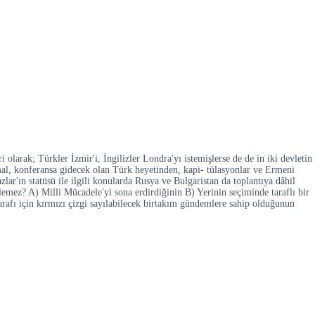
larak; Türkler İzmir'i, İngilizler Londra'yı istemişlerse de de in iki devletin
mal, konferansa gidecek olan Türk heyetinden, kapi- tülasyonlar ve Ermeni
lar'ın statüsü ile ilgili konularda Rusya ve Bulgaristan da toplantıya dâhil
emez? A) Milli Mücadele'yi sona erdirdiğinin B) Yerinin seçiminde taraflı bir
arafı için kırmızı çizgi sayılabilecek birtakım gündemlere sahip olduğunun