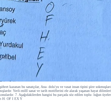
şöhret kazanan bu sanatçılar, Ana- dolu'yu ve vasat insan tipini şiire sokmuşlar
mışlardır. Yerli-millî sanat ve tarih motiflerini ele alarak yaşanan hayat dilim
a konulardır. 7. Aşağıdakilerden hangisi bu parçada söz edilen toplu- luğun üye
öm H. OF I EX Y