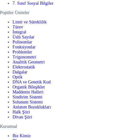
7. Sınıf Sosyal Bilgiler
Popüler Üniteler
Limit ve Süreklilik
Türev
İntegral
Üslü Sayılar
Polinomlar
Fonksiyonlar
Problemler
Trigonometri
Analitik Geometri
Elektrostatik
Dalgalar
Optik
DNA ve Genetik Kod
Organik Bileşikler
Maddenin Halleri
Sindirim Sistemi
Solunum Sistemi
Anlatım Bozuklukları
Halk Şiiri
Divan Şiiri
Kurumsal
Biz Kimiz