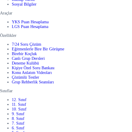
Sosyal Bilgiler
Araçlar
YKS Puan Hesaplama
LGS Puan Hesaplama
Özellikler
7/24 Soru Çözüm
Eğitmenlerle Bire Bir Görüşme
Birebir Koçluk
Canlı Grup Dersleri
Deneme Kulübü
Kişiye Özel Soru Bankası
Konu Anlatım Videoları
Çözümlü Testler
Grup Rehberlik Seansları
Sınıflar
12. Sınıf
11. Sınıf
10. Sınıf
9. Sınıf
8. Sınıf
7. Sınıf
6. Sınıf