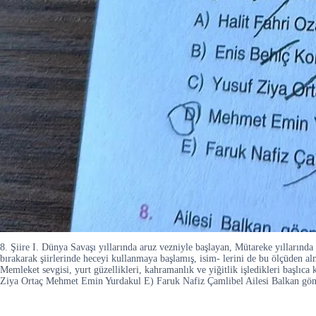
8. Şiire I. Dünya Savaşı yıllarında aruz vezniyle başlayan, Mütareke yıllarında 
bırakarak şiirlerinde heceyi kullanmaya başlamış, isim- lerini de bu ölçüden al
Memleket sevgisi, yurt güzellikleri, kahramanlık ve yiğitlik işledikleri başlıc
Ziya Ortaç Mehmet Emin Yurdakul E) Faruk Nafiz Çamlibel Ailesi Balkan g