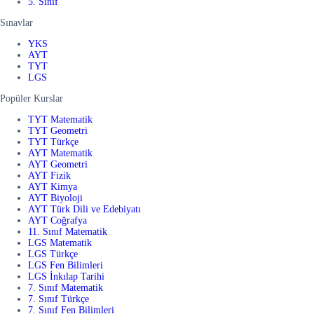
5. Sınıf
Sınavlar
YKS
AYT
TYT
LGS
Popüler Kurslar
TYT Matematik
TYT Geometri
TYT Türkçe
AYT Matematik
AYT Geometri
AYT Fizik
AYT Kimya
AYT Biyoloji
AYT Türk Dili ve Edebiyatı
AYT Coğrafya
11. Sınıf Matematik
LGS Matematik
LGS Türkçe
LGS Fen Bilimleri
LGS İnkılap Tarihi
7. Sınıf Matematik
7. Sınıf Türkçe
7. Sınıf Fen Bilimleri