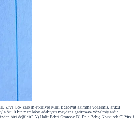
dır. Ziya Gö- kalp'ın etkisiyle Millî Edebiyat akımına yönelmiş, aruzu
leriyle örülü bir memleket edebiyatı meydana getirmeye yönelmişlerdir.
lerinden biri değildir? A) Halit Fahri Ozansoy B) Enis Behiç Koryürek C) Yusuf