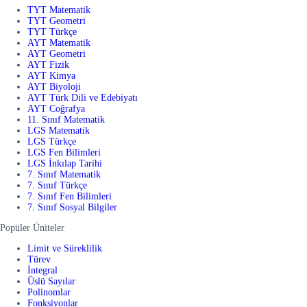
TYT Matematik
TYT Geometri
TYT Türkçe
AYT Matematik
AYT Geometri
AYT Fizik
AYT Kimya
AYT Biyoloji
AYT Türk Dili ve Edebiyatı
AYT Coğrafya
11. Sınıf Matematik
LGS Matematik
LGS Türkçe
LGS Fen Bilimleri
LGS İnkılap Tarihi
7. Sınıf Matematik
7. Sınıf Türkçe
7. Sınıf Fen Bilimleri
7. Sınıf Sosyal Bilgiler
Popüler Üniteler
Limit ve Süreklilik
Türev
İntegral
Üslü Sayılar
Polinomlar
Fonksiyonlar