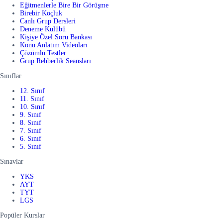
Eğitmenlerle Bire Bir Görüşme
Birebir Koçluk
Canlı Grup Dersleri
Deneme Kulübü
Kişiye Özel Soru Bankası
Konu Anlatım Videoları
Çözümlü Testler
Grup Rehberlik Seansları
Sınıflar
12. Sınıf
11. Sınıf
10. Sınıf
9. Sınıf
8. Sınıf
7. Sınıf
6. Sınıf
5. Sınıf
Sınavlar
YKS
AYT
TYT
LGS
Popüler Kurslar