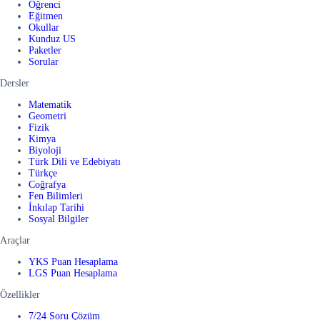
Öğrenci
Eğitmen
Okullar
Kunduz US
Paketler
Sorular
Dersler
Matematik
Geometri
Fizik
Kimya
Biyoloji
Türk Dili ve Edebiyatı
Türkçe
Coğrafya
Fen Bilimleri
İnkılap Tarihi
Sosyal Bilgiler
Araçlar
YKS Puan Hesaplama
LGS Puan Hesaplama
Özellikler
7/24 Soru Çözüm