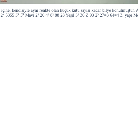
ine, kendisiyle aynı renkte olan küçük kutu sayısı kadar bilye konulmuştur. A)
zı 2⁰ 5355 3⁰ 5⁰ Mavi 2³ 26 4³ 8² 88 28 Yeşil 3³ 36 Z 93 2³ 27=3 64=4 3. yapı M