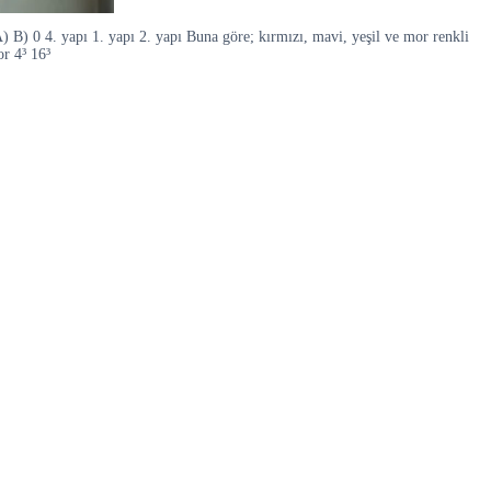
 B) 0 4. yapı 1. yapı 2. yapı Buna göre; kırmızı, mavi, yeşil ve mor renkli
or 4³ 16³