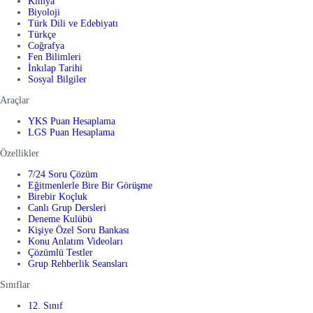
Kimya
Biyoloji
Türk Dili ve Edebiyatı
Türkçe
Coğrafya
Fen Bilimleri
İnkılap Tarihi
Sosyal Bilgiler
Araçlar
YKS Puan Hesaplama
LGS Puan Hesaplama
Özellikler
7/24 Soru Çözüm
Eğitmenlerle Bire Bir Görüşme
Birebir Koçluk
Canlı Grup Dersleri
Deneme Kulübü
Kişiye Özel Soru Bankası
Konu Anlatım Videoları
Çözümlü Testler
Grup Rehberlik Seansları
Sınıflar
12. Sınıf