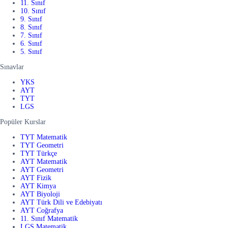
11. Sınıf
10. Sınıf
9. Sınıf
8. Sınıf
7. Sınıf
6. Sınıf
5. Sınıf
Sınavlar
YKS
AYT
TYT
LGS
Popüler Kurslar
TYT Matematik
TYT Geometri
TYT Türkçe
AYT Matematik
AYT Geometri
AYT Fizik
AYT Kimya
AYT Biyoloji
AYT Türk Dili ve Edebiyatı
AYT Coğrafya
11. Sınıf Matematik
LGS Matematik