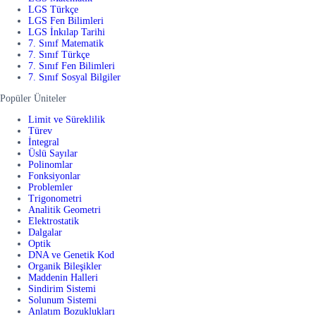
LGS Türkçe
LGS Fen Bilimleri
LGS İnkılap Tarihi
7. Sınıf Matematik
7. Sınıf Türkçe
7. Sınıf Fen Bilimleri
7. Sınıf Sosyal Bilgiler
Popüler Üniteler
Limit ve Süreklilik
Türev
İntegral
Üslü Sayılar
Polinomlar
Fonksiyonlar
Problemler
Trigonometri
Analitik Geometri
Elektrostatik
Dalgalar
Optik
DNA ve Genetik Kod
Organik Bileşikler
Maddenin Halleri
Sindirim Sistemi
Solunum Sistemi
Anlatım Bozuklukları