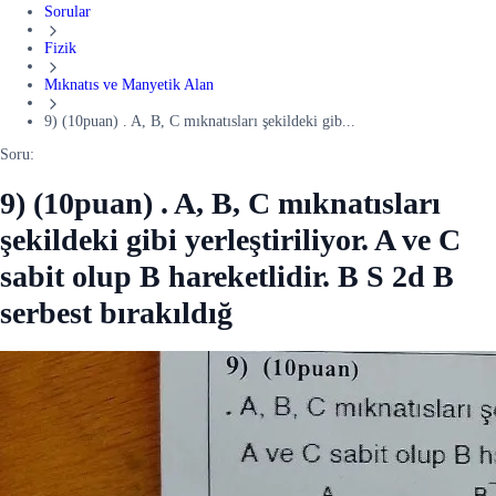
Sorular
Fizik
Mıknatıs ve Manyetik Alan
9) (10puan) . A, B, C mıknatısları şekildeki gib...
Soru:
9) (10puan) . A, B, C mıknatısları
şekildeki gibi yerleştiriliyor. A ve C
sabit olup B hareketlidir. B S 2d B
serbest bırakıldığ