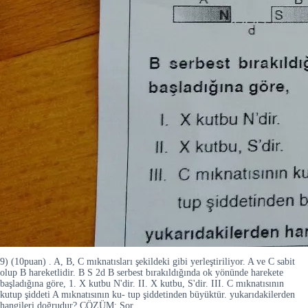
9) (10puan) . A, B, C mıknatısları şekildeki gibi yerleştiriliyor. A ve C sabit
olup B hareketlidir. B S 2d B serbest bırakıldığında ok yönünde harekete
başladığına göre, 1. X kutbu N'dir. II. X kutbu, S'dir. III. C mıknatısının
kutup şiddeti A mıknatısının ku- tup şiddetinden büyüktür. yukarıdakilerden
hangileri doğrudur? ÇÖZÜM: Sor