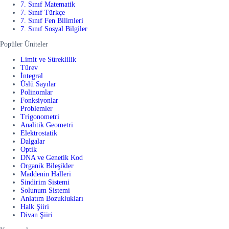
7. Sınıf Matematik
7. Sınıf Türkçe
7. Sınıf Fen Bilimleri
7. Sınıf Sosyal Bilgiler
Popüler Üniteler
Limit ve Süreklilik
Türev
İntegral
Üslü Sayılar
Polinomlar
Fonksiyonlar
Problemler
Trigonometri
Analitik Geometri
Elektrostatik
Dalgalar
Optik
DNA ve Genetik Kod
Organik Bileşikler
Maddenin Halleri
Sindirim Sistemi
Solunum Sistemi
Anlatım Bozuklukları
Halk Şiiri
Divan Şiiri