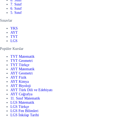
8. Sınıf
7. Sınıf
6. Sınıf
5. Sınıf
Sınavlar
YKS
AYT
TYT
LGS
Popüler Kurslar
TYT Matematik
TYT Geometri
TYT Türkçe
AYT Matematik
AYT Geometri
AYT Fizik
AYT Kimya
AYT Biyoloji
AYT Türk Dili ve Edebiyatı
AYT Coğrafya
11. Sınıf Matematik
LGS Matematik
LGS Türkçe
LGS Fen Bilimleri
LGS İnkılap Tarihi