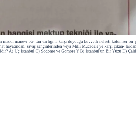
maddi manevi bü- tün varlığına karşı duyduğu kuvvetli nefreti kötümser bir şe
efahat hayatından, savaş zenginlerinden veya Millî Mücadele'ye karşı çıkan- larda
ildir? A) Üç İstanbul C) Sodome ve Gomore Y B) İstanbul'un Bir Yüzü D) Çalık