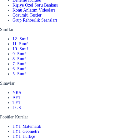
Deneme Kulübü
Kişiye Özel Soru Bankası
Konu Anlatım Videoları
Çözümlü Testler
Grup Rehberlik Seansları
Sınıflar
12. Sınıf
11. Sınıf
10. Sınıf
9. Sınıf
8. Sınıf
7. Sınıf
6. Sınıf
5. Sınıf
Sınavlar
YKS
AYT
TYT
LGS
Popüler Kurslar
TYT Matematik
TYT Geometri
TYT Türkçe