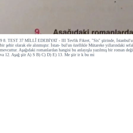
9 8. TEST 37 MİLLÎ EDEBİYAT - III Tevfik Fikret, "Sis" şiirinde, İstanbul'un 
bir şehir olarak ele alınmıştır. İstan- bul'un özellikle Mütareke yıllarındaki s
mevcuttur. Aşağıdaki romanlardan hangisi bu anlayışla yazılmış bir roman değ
va 12. Aşağ şiir A) S B) C) D) E) 13. Me şiir ir k bu mi