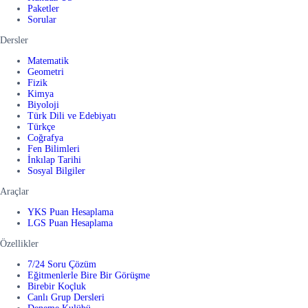
Paketler
Sorular
Dersler
Matematik
Geometri
Fizik
Kimya
Biyoloji
Türk Dili ve Edebiyatı
Türkçe
Coğrafya
Fen Bilimleri
İnkılap Tarihi
Sosyal Bilgiler
Araçlar
YKS Puan Hesaplama
LGS Puan Hesaplama
Özellikler
7/24 Soru Çözüm
Eğitmenlerle Bire Bir Görüşme
Birebir Koçluk
Canlı Grup Dersleri