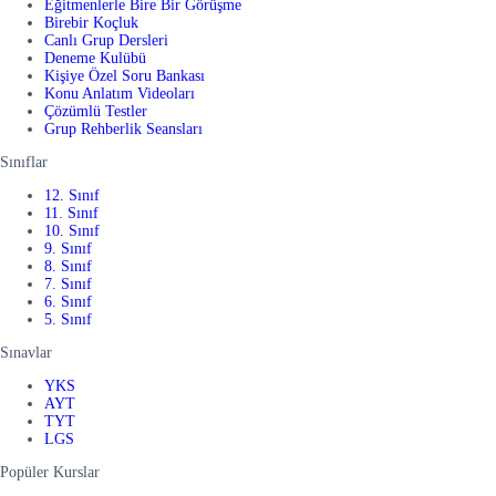
Eğitmenlerle Bire Bir Görüşme
Birebir Koçluk
Canlı Grup Dersleri
Deneme Kulübü
Kişiye Özel Soru Bankası
Konu Anlatım Videoları
Çözümlü Testler
Grup Rehberlik Seansları
Sınıflar
12. Sınıf
11. Sınıf
10. Sınıf
9. Sınıf
8. Sınıf
7. Sınıf
6. Sınıf
5. Sınıf
Sınavlar
YKS
AYT
TYT
LGS
Popüler Kurslar