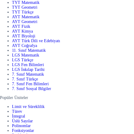
TYT Matematik
TYT Geometri
TYT Türkçe
AYT Matematik
AYT Geometri
AYT Fizik
AYT Kimya
AYT Biyoloji
AYT Türk Dili ve Edebiyatı
AYT Coğrafya
11. Sınıf Matematik
LGS Matematik
LGS Türkçe
LGS Fen Bilimleri
LGS İnkılap Tarihi
7. Sınıf Matematik
7. Sınıf Türkçe
7. Sınıf Fen Bilimleri
7. Sınıf Sosyal Bilgiler
Popüler Üniteler
Limit ve Süreklilik
Türev
İntegral
Üslü Sayılar
Polinomlar
Fonksiyonlar