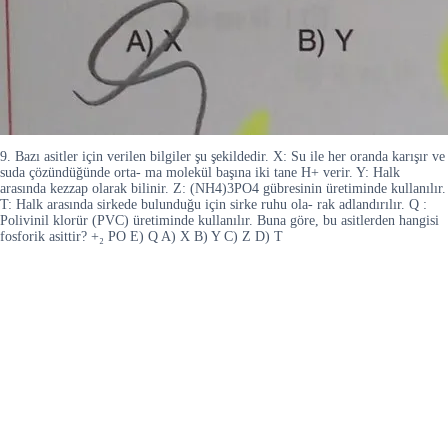
9. Bazı asitler için verilen bilgiler şu şekildedir. X: Su ile her oranda karışır ve
suda çözündüğünde orta- ma molekül başına iki tane H+ verir. Y: Halk
arasında kezzap olarak bilinir. Z: (NH4)3PO4 gübresinin üretiminde kullanılır.
T: Halk arasında sirkede bulunduğu için sirke ruhu ola- rak adlandırılır. Q :
Polivinil klorür (PVC) üretiminde kullanılır. Buna göre, bu asitlerden hangisi
fosforik asittir? +₂ PO E) Q A) X B) Y C) Z D) T