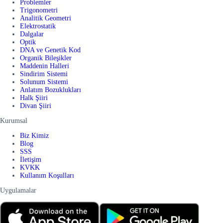
Problemler
Trigonometri
Analitik Geometri
Elektrostatik
Dalgalar
Optik
DNA ve Genetik Kod
Organik Bileşikler
Maddenin Halleri
Sindirim Sistemi
Solunum Sistemi
Anlatım Bozuklukları
Halk Şiiri
Divan Şiiri
Kurumsal
Biz Kimiz
Blog
SSS
İletişim
KVKK
Kullanım Koşulları
Uygulamalar