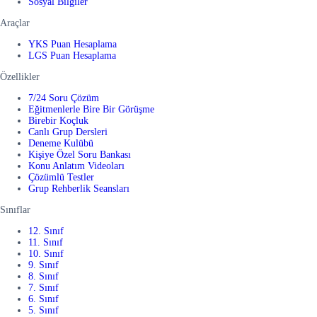
Sosyal Bilgiler
Araçlar
YKS Puan Hesaplama
LGS Puan Hesaplama
Özellikler
7/24 Soru Çözüm
Eğitmenlerle Bire Bir Görüşme
Birebir Koçluk
Canlı Grup Dersleri
Deneme Kulübü
Kişiye Özel Soru Bankası
Konu Anlatım Videoları
Çözümlü Testler
Grup Rehberlik Seansları
Sınıflar
12. Sınıf
11. Sınıf
10. Sınıf
9. Sınıf
8. Sınıf
7. Sınıf
6. Sınıf
5. Sınıf