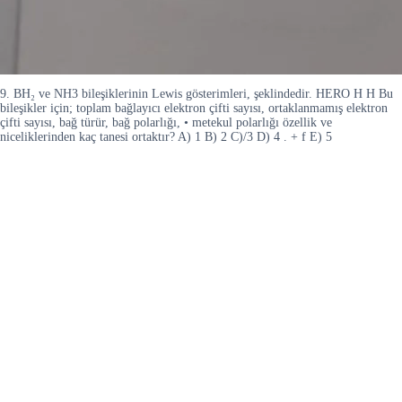
9. BH₂ ve NH3 bileşiklerinin Lewis gösterimleri, şeklindedir. HERO H H Bu
bileşikler için; toplam bağlayıcı elektron çifti sayısı, ortaklanmamış elektron
çifti sayısı, bağ türür, bağ polarlığı, • metekul polarlığı özellik ve
niceliklerinden kaç tanesi ortaktır? A) 1 B) 2 C)/3 D) 4 . + f E) 5