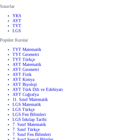
Sınavlar
YKS
AYT
TYT
LGS
Popüler Kurslar
TYT Matematik
TYT Geometri
TYT Türkçe
AYT Matematik
AYT Geometri
AYT Fizik
AYT Kimya
AYT Biyoloji
AYT Türk Dili ve Edebiyatı
AYT Coğrafya
11. Sınıf Matematik
LGS Matematik
LGS Türkçe
LGS Fen Bilimleri
LGS İnkılap Tarihi
7. Sınıf Matematik
7. Sınıf Türkçe
7. Sınıf Fen Bilimleri
7. Sınıf Sosyal Bilgiler