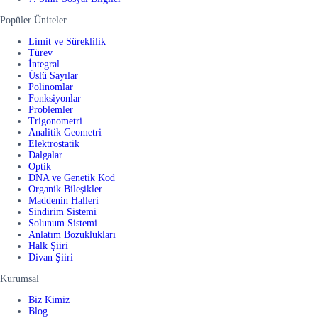
Popüler Üniteler
Limit ve Süreklilik
Türev
İntegral
Üslü Sayılar
Polinomlar
Fonksiyonlar
Problemler
Trigonometri
Analitik Geometri
Elektrostatik
Dalgalar
Optik
DNA ve Genetik Kod
Organik Bileşikler
Maddenin Halleri
Sindirim Sistemi
Solunum Sistemi
Anlatım Bozuklukları
Halk Şiiri
Divan Şiiri
Kurumsal
Biz Kimiz
Blog