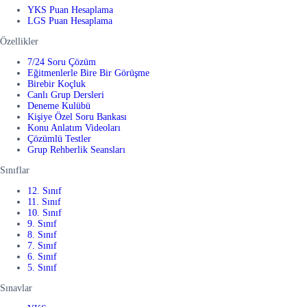
YKS Puan Hesaplama
LGS Puan Hesaplama
Özellikler
7/24 Soru Çözüm
Eğitmenlerle Bire Bir Görüşme
Birebir Koçluk
Canlı Grup Dersleri
Deneme Kulübü
Kişiye Özel Soru Bankası
Konu Anlatım Videoları
Çözümlü Testler
Grup Rehberlik Seansları
Sınıflar
12. Sınıf
11. Sınıf
10. Sınıf
9. Sınıf
8. Sınıf
7. Sınıf
6. Sınıf
5. Sınıf
Sınavlar