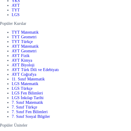
YKS
AYT
TYT
LGS
Popüler Kurslar
TYT Matematik
TYT Geometri
TYT Türkçe
AYT Matematik
AYT Geometri
AYT Fizik
AYT Kimya
AYT Biyoloji
AYT Türk Dili ve Edebiyatı
AYT Coğrafya
11. Sınıf Matematik
LGS Matematik
LGS Türkçe
LGS Fen Bilimleri
LGS İnkılap Tarihi
7. Sınıf Matematik
7. Sınıf Türkçe
7. Sınıf Fen Bilimleri
7. Sınıf Sosyal Bilgiler
Popüler Üniteler