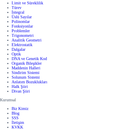
Limit ve Süreklilik
Türev
İntegral
Üslü Sayılar
Polinomlar
Fonksiyonlar
Problemler
Trigonometri
Analitik Geometri
Elektrostatik
Dalgalar
Optik
DNA ve Genetik Kod
Organik Bileşikler
Maddenin Halleri
Sindirim Sistemi
Solunum Sistemi
Anlatım Bozuklukları
Halk Şiiri
Divan Şiiri
Kurumsal
Biz Kimiz
Blog
SSS
İletişim
KVKK