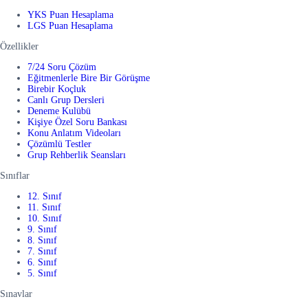
YKS Puan Hesaplama
LGS Puan Hesaplama
Özellikler
7/24 Soru Çözüm
Eğitmenlerle Bire Bir Görüşme
Birebir Koçluk
Canlı Grup Dersleri
Deneme Kulübü
Kişiye Özel Soru Bankası
Konu Anlatım Videoları
Çözümlü Testler
Grup Rehberlik Seansları
Sınıflar
12. Sınıf
11. Sınıf
10. Sınıf
9. Sınıf
8. Sınıf
7. Sınıf
6. Sınıf
5. Sınıf
Sınavlar