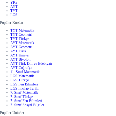
YKS
AYT
TYT
LGS
Popüler Kurslar
TYT Matematik
TYT Geometri
TYT Türkçe
AYT Matematik
AYT Geometri
AYT Fizik
AYT Kimya
AYT Biyoloji
AYT Türk Dili ve Edebiyatı
AYT Coğrafya
11. Sınıf Matematik
LGS Matematik
LGS Türkçe
LGS Fen Bilimleri
LGS İnkılap Tarihi
7. Sınıf Matematik
7. Sınıf Türkçe
7. Sınıf Fen Bilimleri
7. Sınıf Sosyal Bilgiler
Popüler Üniteler