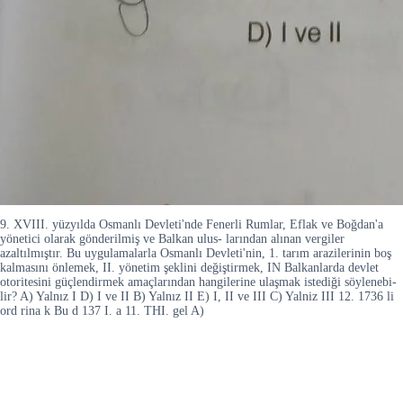
9. XVIII. yüzyılda Osmanlı Devleti'nde Fenerli Rumlar, Eflak ve Boğdan'a
yönetici olarak gönderilmiş ve Balkan ulus- larından alınan vergiler
azaltılmıştır. Bu uygulamalarla Osmanlı Devleti'nin, 1. tarım arazilerinin boş
kalmasını önlemek, II. yönetim şeklini değiştirmek, IN Balkanlarda devlet
otoritesini güçlendirmek amaçlarından hangilerine ulaşmak istediği söylenebi-
lir? A) Yalnız I D) I ve II B) Yalnız II E) I, II ve III C) Yalniz III 12. 1736 li
ord rina k Bu d 137 I. a 11. THI. gel A)