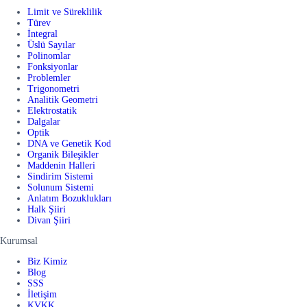
Limit ve Süreklilik
Türev
İntegral
Üslü Sayılar
Polinomlar
Fonksiyonlar
Problemler
Trigonometri
Analitik Geometri
Elektrostatik
Dalgalar
Optik
DNA ve Genetik Kod
Organik Bileşikler
Maddenin Halleri
Sindirim Sistemi
Solunum Sistemi
Anlatım Bozuklukları
Halk Şiiri
Divan Şiiri
Kurumsal
Biz Kimiz
Blog
SSS
İletişim
KVKK