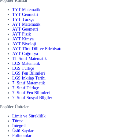
Popüler Kurslar
TYT Matematik
TYT Geometri
TYT Türkçe
AYT Matematik
AYT Geometri
AYT Fizik
AYT Kimya
AYT Biyoloji
AYT Türk Dili ve Edebiyatı
AYT Coğrafya
11. Sınıf Matematik
LGS Matematik
LGS Türkçe
LGS Fen Bilimleri
LGS İnkılap Tarihi
7. Sınıf Matematik
7. Sınıf Türkçe
7. Sınıf Fen Bilimleri
7. Sınıf Sosyal Bilgiler
Popüler Üniteler
Limit ve Süreklilik
Türev
İntegral
Üslü Sayılar
Polinomlar