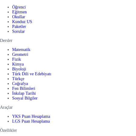
Öğrenci
Eğitmen
Okullar
Kunduz US
Paketler
Sorular
Dersler
Matematik
Geometri
Fizik
Kimya
Biyoloji
Türk Dili ve Edebiyatı
Türkçe
Coğrafya
Fen Bilimleri
İnkılap Tarihi
Sosyal Bilgiler
Araçlar
YKS Puan Hesaplama
LGS Puan Hesaplama
Özellikler