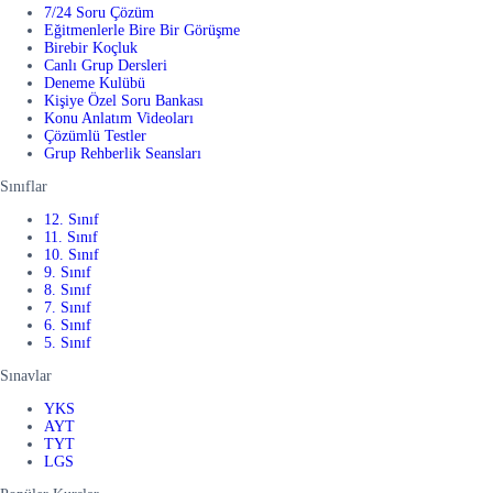
7/24 Soru Çözüm
Eğitmenlerle Bire Bir Görüşme
Birebir Koçluk
Canlı Grup Dersleri
Deneme Kulübü
Kişiye Özel Soru Bankası
Konu Anlatım Videoları
Çözümlü Testler
Grup Rehberlik Seansları
Sınıflar
12. Sınıf
11. Sınıf
10. Sınıf
9. Sınıf
8. Sınıf
7. Sınıf
6. Sınıf
5. Sınıf
Sınavlar
YKS
AYT
TYT
LGS