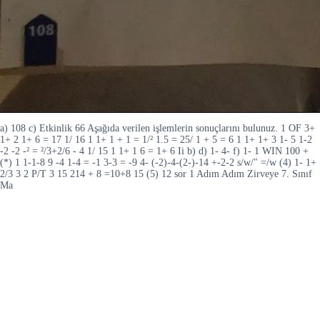
a) 108 c) Etkinlik 66 Aşağıda verilen işlemlerin sonuçlarını bulunuz. 1 OF 3+
1+ 2 1+ 6 = 17 1/ 16 1 1+ 1 + 1 = 1/² 1.5 = 25/ 1 + 5 = 6 1 1+ 1+ 3 1- 5 1-2
-2 -2 -² = ²/3+2/6 - 4 1/ 15 1 1+ 1 6 = 1+ 6 Ii b) d) 1- 4- f) 1- 1 WIN 100 +
(*) 1 1-1-8 9 -4 1-4 = -1 3-3 = -9 4- (-2)-4-(2-)-14 +-2-2 s/w/" =/w (4) 1- 1+
2/3 3 2 P/T 3 15 214 + 8 =10+8 15 (5) 12 sor 1 Adım Adım Zirveye 7. Sınıf
Ma