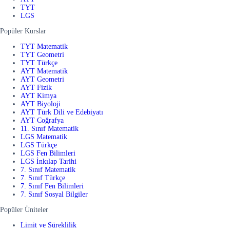
TYT
LGS
Popüler Kurslar
TYT Matematik
TYT Geometri
TYT Türkçe
AYT Matematik
AYT Geometri
AYT Fizik
AYT Kimya
AYT Biyoloji
AYT Türk Dili ve Edebiyatı
AYT Coğrafya
11. Sınıf Matematik
LGS Matematik
LGS Türkçe
LGS Fen Bilimleri
LGS İnkılap Tarihi
7. Sınıf Matematik
7. Sınıf Türkçe
7. Sınıf Fen Bilimleri
7. Sınıf Sosyal Bilgiler
Popüler Üniteler
Limit ve Süreklilik