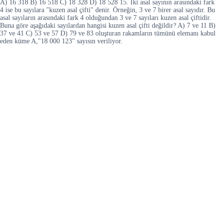
A) 16 318 B) 16 518 C) 18 328 D) 18 528 15. İki asal sayının arasındaki fark
4 ise bu sayılara "kuzen asal çifti" denir. Örneğin, 3 ve 7 birer asal sayıdır. Bu
asal sayıların arasındaki fark 4 olduğundan 3 ve 7 sayıları kuzen asal çiftidir.
Buna göre aşağıdaki sayılardan hangisi kuzen asal çifti değildir? A) 7 ve 11 B)
37 ve 41 C) 53 ve 57 D) 79 ve 83 oluşturan rakamların tümünü elemanı kabul
eden küme A,"18 000 123" sayısın veriliyor.