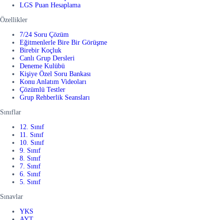
LGS Puan Hesaplama
Özellikler
7/24 Soru Çözüm
Eğitmenlerle Bire Bir Görüşme
Birebir Koçluk
Canlı Grup Dersleri
Deneme Kulübü
Kişiye Özel Soru Bankası
Konu Anlatım Videoları
Çözümlü Testler
Grup Rehberlik Seansları
Sınıflar
12. Sınıf
11. Sınıf
10. Sınıf
9. Sınıf
8. Sınıf
7. Sınıf
6. Sınıf
5. Sınıf
Sınavlar
YKS
AYT