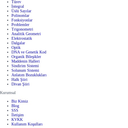
Türev
İntegral
Üslü Sayılar
Polinomlar
Fonksiyonlar
Problemler
Trigonometri
Analitik Geometri
Elektrostatik
Dalgalar
Optik
DNA ve Genetik Kod
Organik Bileşikler
Maddenin Halleri
Sindirim Sistemi
Solunum Sistemi
Anlatım Bozuklukları
Halk Şiiri
Divan Şiiri
Kurumsal
Biz Kimiz
Blog
SSS
İletişim
KVKK
Kullanım Koşulları