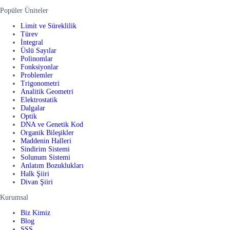
Popüler Üniteler
Limit ve Süreklilik
Türev
İntegral
Üslü Sayılar
Polinomlar
Fonksiyonlar
Problemler
Trigonometri
Analitik Geometri
Elektrostatik
Dalgalar
Optik
DNA ve Genetik Kod
Organik Bileşikler
Maddenin Halleri
Sindirim Sistemi
Solunum Sistemi
Anlatım Bozuklukları
Halk Şiiri
Divan Şiiri
Kurumsal
Biz Kimiz
Blog
SSS