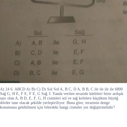
A) 24 6. ABCD A) B) C) D) Sol Sol A, B C, D A, B B, C ile ile ile ile 6800
Sağ G, H E, F E, F E, G Sağ 3. Yanda verilen terazide kütleleri birer ardışık
sayı olan A, B D, E, F, G, H cisimleri sol ve sağ kefelere küçükten büyüğ
dörder tane olacak şekilde yerleştiriliyor. Buna göre, terazinin denge
konumuna gelebilmesi için felerdeki hangi cisimler yer değiştirmelidir?