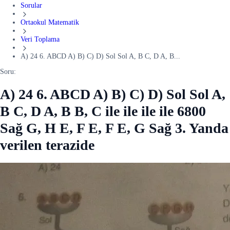
Sorular
Ortaokul Matematik
Veri Toplama
A) 24 6. ABCD A) B) C) D) Sol Sol A, B C, D A, B...
Soru:
A) 24 6. ABCD A) B) C) D) Sol Sol A,
B C, D A, B B, C ile ile ile ile 6800
Sağ G, H E, F E, F E, G Sağ 3. Yanda
verilen terazide