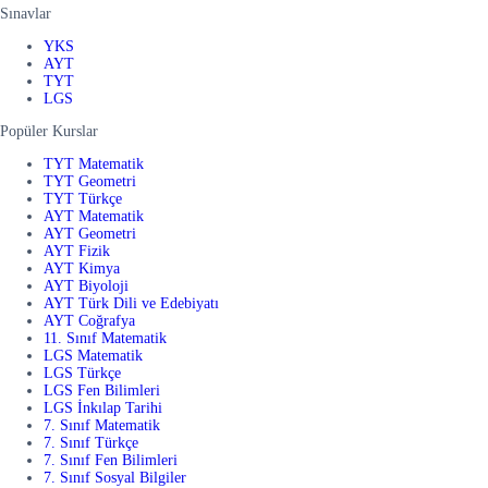
Sınavlar
YKS
AYT
TYT
LGS
Popüler Kurslar
TYT Matematik
TYT Geometri
TYT Türkçe
AYT Matematik
AYT Geometri
AYT Fizik
AYT Kimya
AYT Biyoloji
AYT Türk Dili ve Edebiyatı
AYT Coğrafya
11. Sınıf Matematik
LGS Matematik
LGS Türkçe
LGS Fen Bilimleri
LGS İnkılap Tarihi
7. Sınıf Matematik
7. Sınıf Türkçe
7. Sınıf Fen Bilimleri
7. Sınıf Sosyal Bilgiler