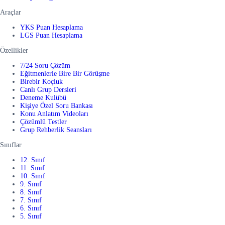
Araçlar
YKS Puan Hesaplama
LGS Puan Hesaplama
Özellikler
7/24 Soru Çözüm
Eğitmenlerle Bire Bir Görüşme
Birebir Koçluk
Canlı Grup Dersleri
Deneme Kulübü
Kişiye Özel Soru Bankası
Konu Anlatım Videoları
Çözümlü Testler
Grup Rehberlik Seansları
Sınıflar
12. Sınıf
11. Sınıf
10. Sınıf
9. Sınıf
8. Sınıf
7. Sınıf
6. Sınıf
5. Sınıf