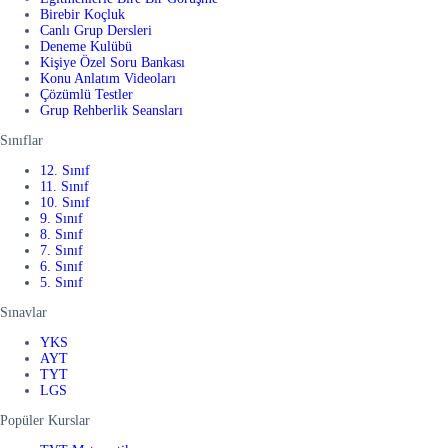
Birebir Koçluk
Canlı Grup Dersleri
Deneme Kulübü
Kişiye Özel Soru Bankası
Konu Anlatım Videoları
Çözümlü Testler
Grup Rehberlik Seansları
Sınıflar
12. Sınıf
11. Sınıf
10. Sınıf
9. Sınıf
8. Sınıf
7. Sınıf
6. Sınıf
5. Sınıf
Sınavlar
YKS
AYT
TYT
LGS
Popüler Kurslar