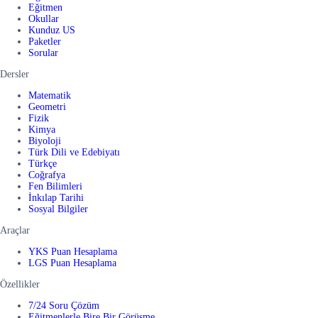
Eğitmen
Okullar
Kunduz US
Paketler
Sorular
Dersler
Matematik
Geometri
Fizik
Kimya
Biyoloji
Türk Dili ve Edebiyatı
Türkçe
Coğrafya
Fen Bilimleri
İnkılap Tarihi
Sosyal Bilgiler
Araçlar
YKS Puan Hesaplama
LGS Puan Hesaplama
Özellikler
7/24 Soru Çözüm
Eğitmenlerle Bire Bir Görüşme