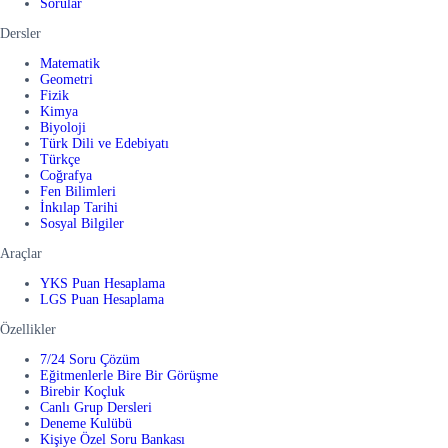
Sorular
Dersler
Matematik
Geometri
Fizik
Kimya
Biyoloji
Türk Dili ve Edebiyatı
Türkçe
Coğrafya
Fen Bilimleri
İnkılap Tarihi
Sosyal Bilgiler
Araçlar
YKS Puan Hesaplama
LGS Puan Hesaplama
Özellikler
7/24 Soru Çözüm
Eğitmenlerle Bire Bir Görüşme
Birebir Koçluk
Canlı Grup Dersleri
Deneme Kulübü
Kişiye Özel Soru Bankası