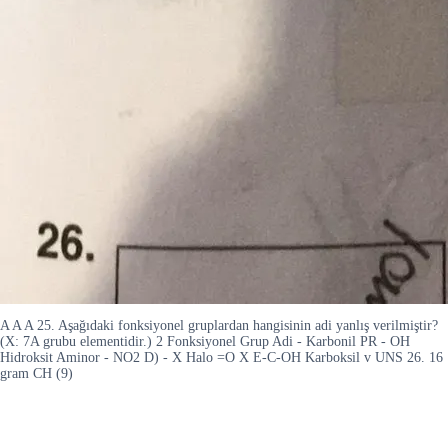
A A A 25. Aşağıdaki fonksiyonel gruplardan hangisinin adi yanlış verilmiştir?
(X: 7A grubu elementidir.) 2 Fonksiyonel Grup Adi - Karbonil PR - OH
Hidroksit Aminor - NO2 D) - X Halo =O X E-C-OH Karboksil v UNS 26. 16
gram CH (9)