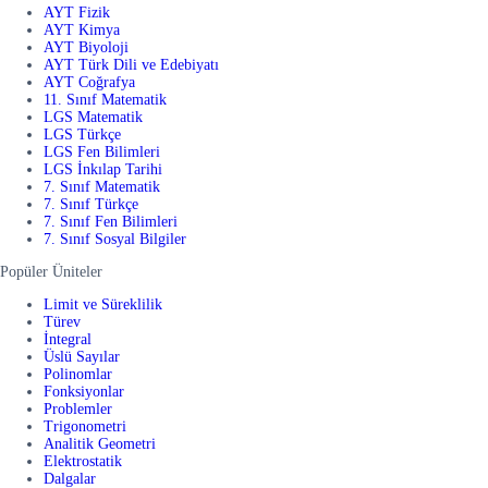
AYT Fizik
AYT Kimya
AYT Biyoloji
AYT Türk Dili ve Edebiyatı
AYT Coğrafya
11. Sınıf Matematik
LGS Matematik
LGS Türkçe
LGS Fen Bilimleri
LGS İnkılap Tarihi
7. Sınıf Matematik
7. Sınıf Türkçe
7. Sınıf Fen Bilimleri
7. Sınıf Sosyal Bilgiler
Popüler Üniteler
Limit ve Süreklilik
Türev
İntegral
Üslü Sayılar
Polinomlar
Fonksiyonlar
Problemler
Trigonometri
Analitik Geometri
Elektrostatik
Dalgalar