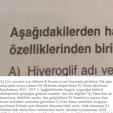
A) Çivi yazısının icat edilmesi B Paranın ticaret hayatında görülmesi Tek tanrı
anlayışının ortaya çıkması D) Alfabenin oluşturulması E) Güneş takviminin
hazırlanması 2021 / AYT 2. Aşağıdakilerden hangisi, uygarlığın kültürel
etkileşimlerle geliştiğini gösteren örnekler- den biri değildir? A) Sümerlere ait
kanunların, Babilliler tarafın- dan geliştirilmesi B) Anadolu'ya yazının Asur
ticaret kolonileri tarafından getirilmesi C) Eski Yunan eserlerinin Arapçaya
çevrilmesi DAteşin aynı dönemde dünyanın farklı yerle- rinde bulunması E)
Akdeniz'deki denizcilerin birbirlerinin harita- larından faydalanması 2020/