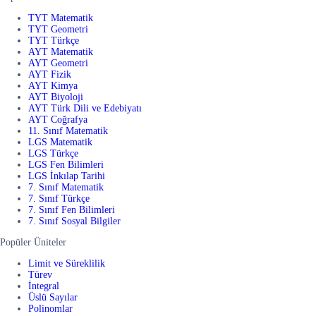
TYT Matematik
TYT Geometri
TYT Türkçe
AYT Matematik
AYT Geometri
AYT Fizik
AYT Kimya
AYT Biyoloji
AYT Türk Dili ve Edebiyatı
AYT Coğrafya
11. Sınıf Matematik
LGS Matematik
LGS Türkçe
LGS Fen Bilimleri
LGS İnkılap Tarihi
7. Sınıf Matematik
7. Sınıf Türkçe
7. Sınıf Fen Bilimleri
7. Sınıf Sosyal Bilgiler
Popüler Üniteler
Limit ve Süreklilik
Türev
İntegral
Üslü Sayılar
Polinomlar