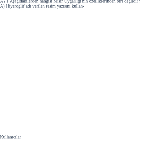
AYT Aşağıdakilerden hangisi Misir Uygarlığı'nın özelliklerinden biri değildir?
A) Hiyeroglif adı verilen resim yazısını kullan-
Kullanıcılar