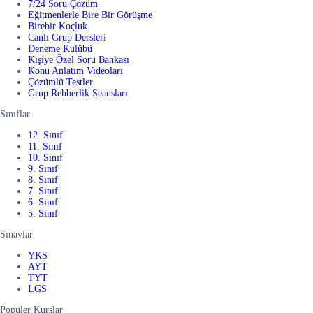
7/24 Soru Çözüm
Eğitmenlerle Bire Bir Görüşme
Birebir Koçluk
Canlı Grup Dersleri
Deneme Kulübü
Kişiye Özel Soru Bankası
Konu Anlatım Videoları
Çözümlü Testler
Grup Rehberlik Seansları
Sınıflar
12. Sınıf
11. Sınıf
10. Sınıf
9. Sınıf
8. Sınıf
7. Sınıf
6. Sınıf
5. Sınıf
Sınavlar
YKS
AYT
TYT
LGS
Popüler Kurslar