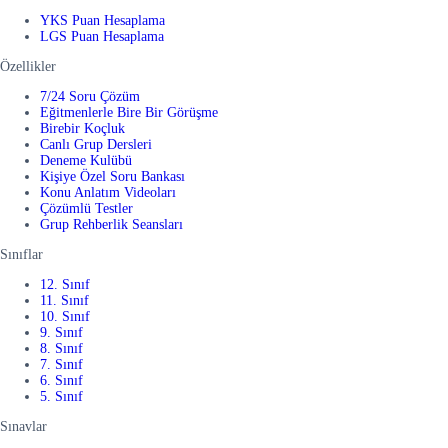
YKS Puan Hesaplama
LGS Puan Hesaplama
Özellikler
7/24 Soru Çözüm
Eğitmenlerle Bire Bir Görüşme
Birebir Koçluk
Canlı Grup Dersleri
Deneme Kulübü
Kişiye Özel Soru Bankası
Konu Anlatım Videoları
Çözümlü Testler
Grup Rehberlik Seansları
Sınıflar
12. Sınıf
11. Sınıf
10. Sınıf
9. Sınıf
8. Sınıf
7. Sınıf
6. Sınıf
5. Sınıf
Sınavlar