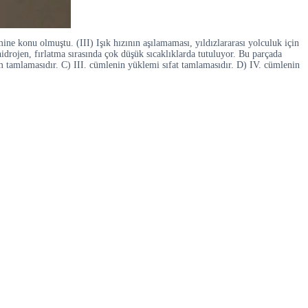
mine konu olmuştu. (III) Işık hızının aşılamaması, yıldızlararası yolculuk için
drojen, fırlatma sırasında çok düşük sıcaklıklarda tutuluyor. Bu parçada
im tamlamasıdır. C) III. cümlenin yüklemi sıfat tamlamasıdır. D) IV. cümlenin