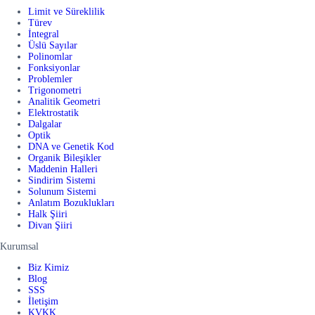
Limit ve Süreklilik
Türev
İntegral
Üslü Sayılar
Polinomlar
Fonksiyonlar
Problemler
Trigonometri
Analitik Geometri
Elektrostatik
Dalgalar
Optik
DNA ve Genetik Kod
Organik Bileşikler
Maddenin Halleri
Sindirim Sistemi
Solunum Sistemi
Anlatım Bozuklukları
Halk Şiiri
Divan Şiiri
Kurumsal
Biz Kimiz
Blog
SSS
İletişim
KVKK