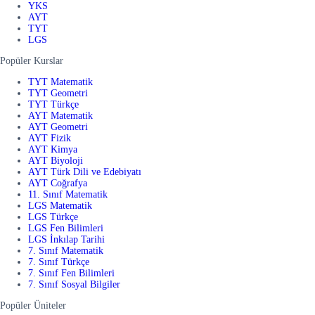
YKS
AYT
TYT
LGS
Popüler Kurslar
TYT Matematik
TYT Geometri
TYT Türkçe
AYT Matematik
AYT Geometri
AYT Fizik
AYT Kimya
AYT Biyoloji
AYT Türk Dili ve Edebiyatı
AYT Coğrafya
11. Sınıf Matematik
LGS Matematik
LGS Türkçe
LGS Fen Bilimleri
LGS İnkılap Tarihi
7. Sınıf Matematik
7. Sınıf Türkçe
7. Sınıf Fen Bilimleri
7. Sınıf Sosyal Bilgiler
Popüler Üniteler