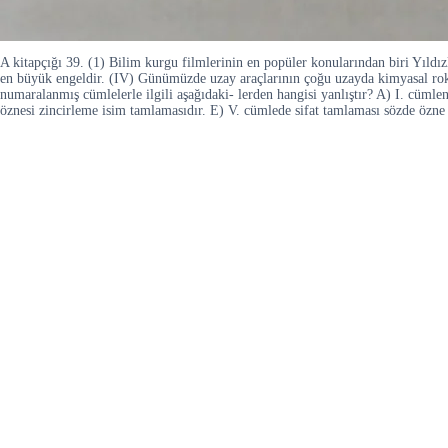
A kitapçığı 39. (1) Bilim kurgu filmlerinin en popüler konularından biri Yıldızl
en büyük engeldir. (IV) Günümüzde uzay araçlarının çoğu uzayda kimyasal roket 
numaralanmış cümlelerle ilgili aşağıdaki- lerden hangisi yanlıştır? A) I. cümle
öznesi zincirleme isim tamlamasıdır. E) V. cümlede sifat tamlaması sözde özne