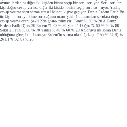
oyunculardan bi diğer iki kişiden birini seçip bir soru soruyor. Soru sorulan
kişi doğru cevap verirse diğer iki kişiden birini seçip soru so- ruyor. Yanlış
cevap verirse soru sorma sırası Üçüncü kişiye geçiyor. Deniz Erdem Fatih Bu
üç kişinin soruyu kime soracağının oranı Şekil 1'de, sorulan sorulara doğru
cevap verme oranı Şekil 2'de göste- rilmiştir. Deniz % 30 % 20 A Deniz
Erdem Fatih D) % 30 Erdem % 40 % 80 Şekil 1 Doğru % 60 % 40 % 80
Şekil 2 Fatih % 60 % 70 Yanlış % 40 % 60 % 20 A Soruyu ilk soran Deniz
olduğuna göre, ikinci soruyu Erdem'in sorma olasılığı kaçtır? A) % 24 B) %
26 E) % 32 C) % 28