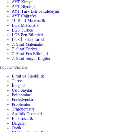
AYT Kimya
AYT Biyoloji
AYT Türk Dili ve Edebiyatı
AYT Coğrafya
11. Sınıf Matematik
LGS Matematik
LGS Türkçe
LGS Fen Bilimleri
LGS İnkılap Tarihi
7. Sınıf Matematik
7. Sınıf Türkçe
7. Sınıf Fen Bilimleri
7. Sınıf Sosyal Bilgiler
Popüler Üniteler
Limit ve Süreklilik
Türev
İntegral
Üslü Sayılar
Polinomlar
Fonksiyonlar
Problemler
Trigonometri
Analitik Geometri
Elektrostatik
Dalgalar
Optik