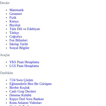
Dersler
Matematik
Geometri
Fizik
Kimya
Biyoloji
Türk Dili ve Edebiyatı
Türkçe
Coğrafya
Fen Bilimleri
İnkılap Tarihi
Sosyal Bilgiler
Araçlar
YKS Puan Hesaplama
LGS Puan Hesaplama
Özellikler
7/24 Soru Çözüm
Eğitmenlerle Bire Bir Görüşme
Birebir Koçluk
Canlı Grup Dersleri
Deneme Kulübü
Kişiye Özel Soru Bankası
Konu Anlatım Videoları