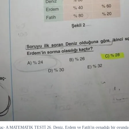
aç- A MATEMATIK TESTİ 26. Deniz, Erdem ve Fatih'in oynadığı bir oyunda