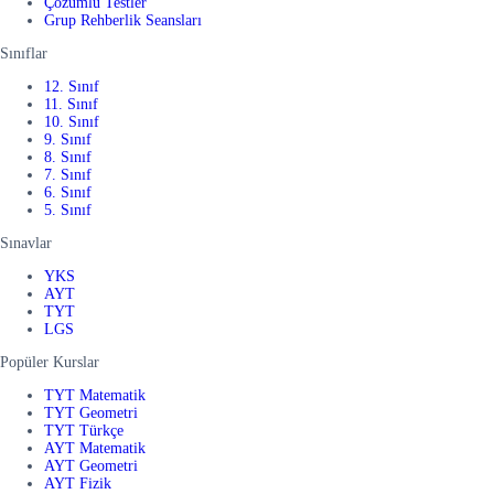
Çözümlü Testler
Grup Rehberlik Seansları
Sınıflar
12. Sınıf
11. Sınıf
10. Sınıf
9. Sınıf
8. Sınıf
7. Sınıf
6. Sınıf
5. Sınıf
Sınavlar
YKS
AYT
TYT
LGS
Popüler Kurslar
TYT Matematik
TYT Geometri
TYT Türkçe
AYT Matematik
AYT Geometri
AYT Fizik