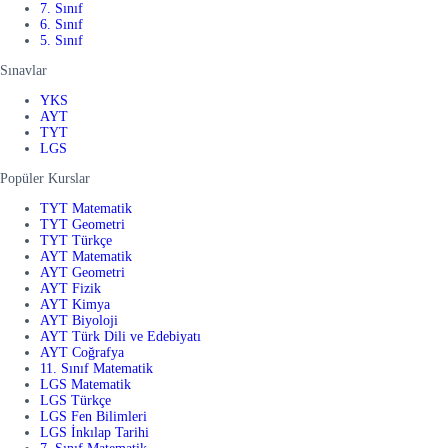
7. Sınıf
6. Sınıf
5. Sınıf
Sınavlar
YKS
AYT
TYT
LGS
Popüler Kurslar
TYT Matematik
TYT Geometri
TYT Türkçe
AYT Matematik
AYT Geometri
AYT Fizik
AYT Kimya
AYT Biyoloji
AYT Türk Dili ve Edebiyatı
AYT Coğrafya
11. Sınıf Matematik
LGS Matematik
LGS Türkçe
LGS Fen Bilimleri
LGS İnkılap Tarihi