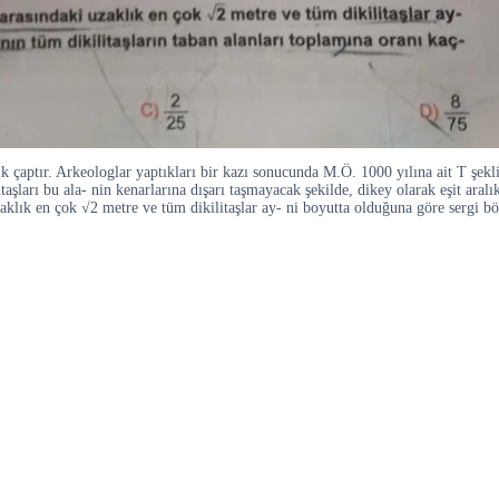
k çaptır. Arkeologlar yaptıkları bir kazı sonucunda M.Ö. 1000 yılına ait T şekli
litaşları bu ala- nin kenarlarına dışarı taşmayacak şekilde, dikey olarak eşit ara
klık en çok √2 metre ve tüm dikilitaşlar ay- ni boyutta olduğuna göre sergi bölg