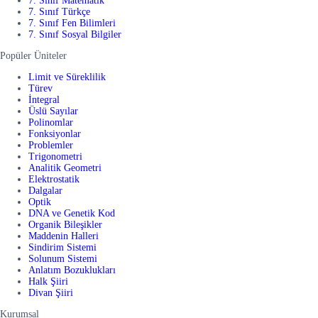
7. Sınıf Matematik
7. Sınıf Türkçe
7. Sınıf Fen Bilimleri
7. Sınıf Sosyal Bilgiler
Popüler Üniteler
Limit ve Süreklilik
Türev
İntegral
Üslü Sayılar
Polinomlar
Fonksiyonlar
Problemler
Trigonometri
Analitik Geometri
Elektrostatik
Dalgalar
Optik
DNA ve Genetik Kod
Organik Bileşikler
Maddenin Halleri
Sindirim Sistemi
Solunum Sistemi
Anlatım Bozuklukları
Halk Şiiri
Divan Şiiri
Kurumsal