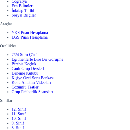
Coğrafya
Fen Bilimleri
İnkılap Tarihi
Sosyal Bilgiler
Araçlar
YKS Puan Hesaplama
LGS Puan Hesaplama
Özellikler
7/24 Soru Çözüm
Eğitmenlerle Bire Bir Görüşme
Birebir Koçluk
Canlı Grup Dersleri
Deneme Kulübü
Kişiye Özel Soru Bankası
Konu Anlatım Videoları
Çözümlü Testler
Grup Rehberlik Seansları
Sınıflar
12. Sınıf
11. Sınıf
10. Sınıf
9. Sınıf
8. Sınıf