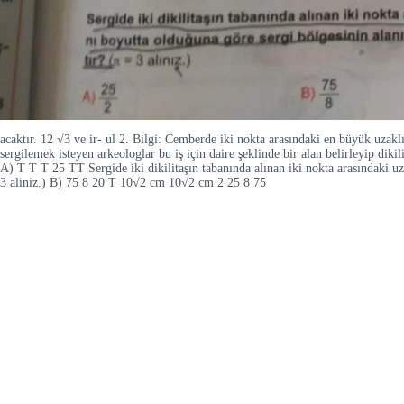
acaktır. 12 √3 ve ir- ul 2. Bilgi: Cemberde iki nokta arasındaki en büyük uzaklı
sergilemek isteyen arkeologlar bu iş için daire şeklinde bir alan belirleyip diki
A) T T T 25 TT Sergide iki dikilitaşın tabanında alınan iki nokta arasındaki uza
3 aliniz.) B) 75 8 20 T 10√2 cm 10√2 cm 2 25 8 75