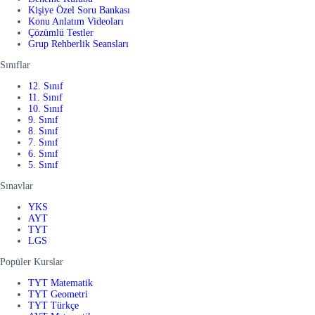
Kişiye Özel Soru Bankası
Konu Anlatım Videoları
Çözümlü Testler
Grup Rehberlik Seansları
Sınıflar
12. Sınıf
11. Sınıf
10. Sınıf
9. Sınıf
8. Sınıf
7. Sınıf
6. Sınıf
5. Sınıf
Sınavlar
YKS
AYT
TYT
LGS
Popüler Kurslar
TYT Matematik
TYT Geometri
TYT Türkçe