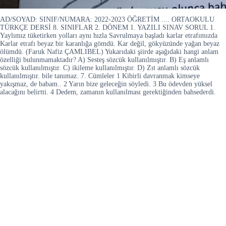
AD/SOYAD: SINIF/NUMARA: 2022-2023 ÖĞRETİM .... ORTAOKULU
TÜRKÇE DERSİ 8. SINIFLAR 2. DÖNEM 1. YAZILI SINAV SORUL 1.
Yaylımız tüketirken yolları aynı hızla Savrulmaya başladı karlar etrafımızda
Karlar etrafı beyaz bir karanlığa gömdü. Kar değil, gökyüzünde yağan beyaz
ölümdü. (Faruk Nafiz ÇAMLIBEL) Yukarıdaki şiirde aşağıdaki hangi anlam
özelliği bulunmamaktadır? A) Sesteş sözcük kullanılmıştır. B) Eş anlamlı
sözcük kullanılmıştır. C) ikileme kullanılmıştır. D) Zıt anlamlı sözcük
kullanılmıştır. bile tanımaz. 7. Cümleler 1 Kibirli davranmak kimseye
yakışmaz, de babam.. 2 Yarın bize geleceğin söyledi. 3 Bu ödevden yüksel
alacağını belirtti. 4 Dedem, zamanın kullanılması gerektiğinden bahsederdi.