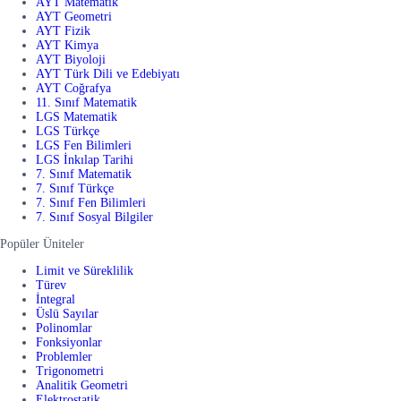
AYT Matematik
AYT Geometri
AYT Fizik
AYT Kimya
AYT Biyoloji
AYT Türk Dili ve Edebiyatı
AYT Coğrafya
11. Sınıf Matematik
LGS Matematik
LGS Türkçe
LGS Fen Bilimleri
LGS İnkılap Tarihi
7. Sınıf Matematik
7. Sınıf Türkçe
7. Sınıf Fen Bilimleri
7. Sınıf Sosyal Bilgiler
Popüler Üniteler
Limit ve Süreklilik
Türev
İntegral
Üslü Sayılar
Polinomlar
Fonksiyonlar
Problemler
Trigonometri
Analitik Geometri
Elektrostatik