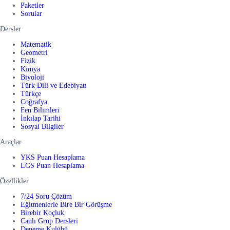
Paketler
Sorular
Dersler
Matematik
Geometri
Fizik
Kimya
Biyoloji
Türk Dili ve Edebiyatı
Türkçe
Coğrafya
Fen Bilimleri
İnkılap Tarihi
Sosyal Bilgiler
Araçlar
YKS Puan Hesaplama
LGS Puan Hesaplama
Özellikler
7/24 Soru Çözüm
Eğitmenlerle Bire Bir Görüşme
Birebir Koçluk
Canlı Grup Dersleri
Deneme Kulübü