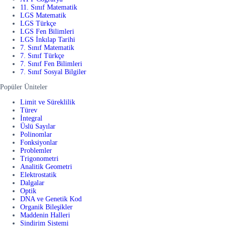
11. Sınıf Matematik
LGS Matematik
LGS Türkçe
LGS Fen Bilimleri
LGS İnkılap Tarihi
7. Sınıf Matematik
7. Sınıf Türkçe
7. Sınıf Fen Bilimleri
7. Sınıf Sosyal Bilgiler
Popüler Üniteler
Limit ve Süreklilik
Türev
İntegral
Üslü Sayılar
Polinomlar
Fonksiyonlar
Problemler
Trigonometri
Analitik Geometri
Elektrostatik
Dalgalar
Optik
DNA ve Genetik Kod
Organik Bileşikler
Maddenin Halleri
Sindirim Sistemi