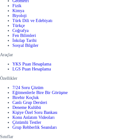
Geometri
Fizik
Kimya
Biyoloji
Türk Dili ve Edebiyatı
Türkçe
Coğrafya
Fen Bilimleri
İnkılap Tarihi
Sosyal Bilgiler
Araçlar
YKS Puan Hesaplama
LGS Puan Hesaplama
Özellikler
7/24 Soru Çözüm
Eğitmenlerle Bire Bir Görüşme
Birebir Koçluk
Canlı Grup Dersleri
Deneme Kulübü
Kişiye Özel Soru Bankası
Konu Anlatım Videoları
Çözümlü Testler
Grup Rehberlik Seansları
Sınıflar