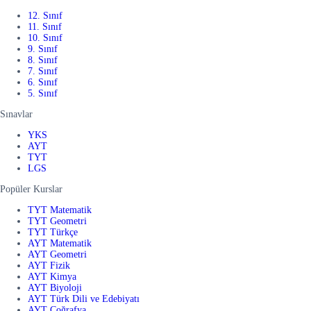
12. Sınıf
11. Sınıf
10. Sınıf
9. Sınıf
8. Sınıf
7. Sınıf
6. Sınıf
5. Sınıf
Sınavlar
YKS
AYT
TYT
LGS
Popüler Kurslar
TYT Matematik
TYT Geometri
TYT Türkçe
AYT Matematik
AYT Geometri
AYT Fizik
AYT Kimya
AYT Biyoloji
AYT Türk Dili ve Edebiyatı
AYT Coğrafya