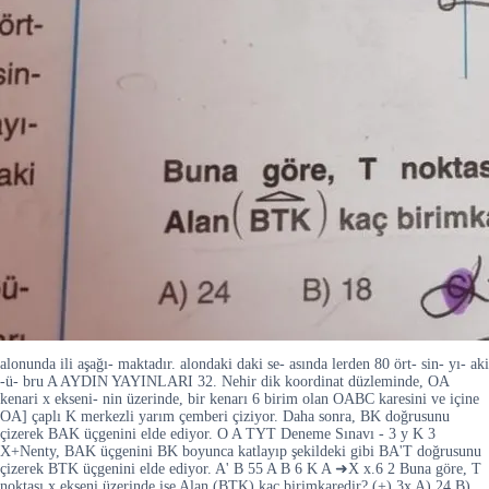
alonunda ili aşağı- maktadır. alondaki daki se- asında lerden 80 ört- sin- yı- aki
-ü- bru A AYDIN YAYINLARI 32. Nehir dik koordinat düzleminde, OA
kenari x ekseni- nin üzerinde, bir kenarı 6 birim olan OABC karesini ve içine
OA] çaplı K merkezli yarım çemberi çiziyor. Daha sonra, BK doğrusunu
çizerek BAK üçgenini elde ediyor. O A TYT Deneme Sınavı - 3 y K 3
X+Nenty, BAK üçgenini BK boyunca katlayıp şekildeki gibi BA'T doğrusunu
çizerek BTK üçgenini elde ediyor. A' B 55 A B 6 K A ➜X x.6 2 Buna göre, T
noktası x ekseni üzerinde ise Alan (BTK) kaç birimkaredir? (+) 3x A) 24 B)