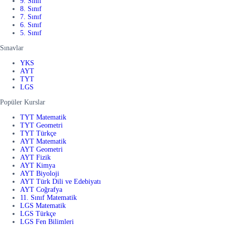
9. Sınıf
8. Sınıf
7. Sınıf
6. Sınıf
5. Sınıf
Sınavlar
YKS
AYT
TYT
LGS
Popüler Kurslar
TYT Matematik
TYT Geometri
TYT Türkçe
AYT Matematik
AYT Geometri
AYT Fizik
AYT Kimya
AYT Biyoloji
AYT Türk Dili ve Edebiyatı
AYT Coğrafya
11. Sınıf Matematik
LGS Matematik
LGS Türkçe
LGS Fen Bilimleri