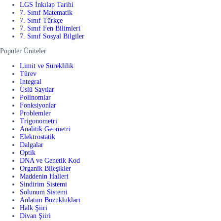
LGS İnkılap Tarihi
7. Sınıf Matematik
7. Sınıf Türkçe
7. Sınıf Fen Bilimleri
7. Sınıf Sosyal Bilgiler
Popüler Üniteler
Limit ve Süreklilik
Türev
İntegral
Üslü Sayılar
Polinomlar
Fonksiyonlar
Problemler
Trigonometri
Analitik Geometri
Elektrostatik
Dalgalar
Optik
DNA ve Genetik Kod
Organik Bileşikler
Maddenin Halleri
Sindirim Sistemi
Solunum Sistemi
Anlatım Bozuklukları
Halk Şiiri
Divan Şiiri