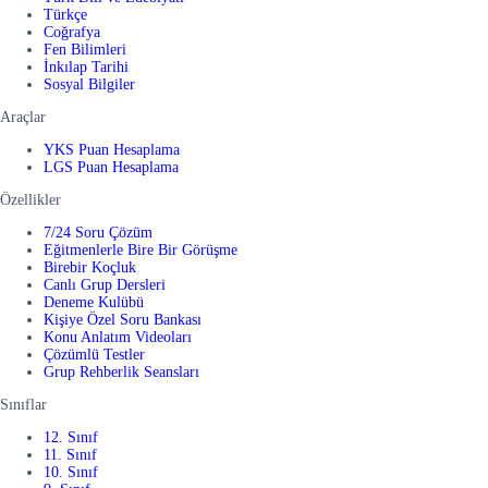
Türkçe
Coğrafya
Fen Bilimleri
İnkılap Tarihi
Sosyal Bilgiler
Araçlar
YKS Puan Hesaplama
LGS Puan Hesaplama
Özellikler
7/24 Soru Çözüm
Eğitmenlerle Bire Bir Görüşme
Birebir Koçluk
Canlı Grup Dersleri
Deneme Kulübü
Kişiye Özel Soru Bankası
Konu Anlatım Videoları
Çözümlü Testler
Grup Rehberlik Seansları
Sınıflar
12. Sınıf
11. Sınıf
10. Sınıf