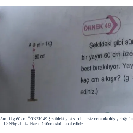
Am=1kg 60 cm ÖRNEK 49 Şekildeki gibi sürtünmesiz ortamda düşey doğrultuda tu
= 10 N/kg aliniz. Hava sürtünmesini ihmal ediniz.)