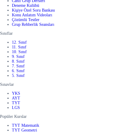
Canlı Grup Dersleri
Deneme Kulübü
Kişiye Özel Soru Bankası
Konu Anlatım Videoları
Çözümlü Testler
Grup Rehberlik Seansları
Sınıflar
12. Sınıf
11. Sınıf
10. Sınıf
9. Sınıf
8. Sınıf
7. Sınıf
6. Sınıf
5. Sınıf
Sınavlar
YKS
AYT
TYT
LGS
Popüler Kurslar
TYT Matematik
TYT Geometri