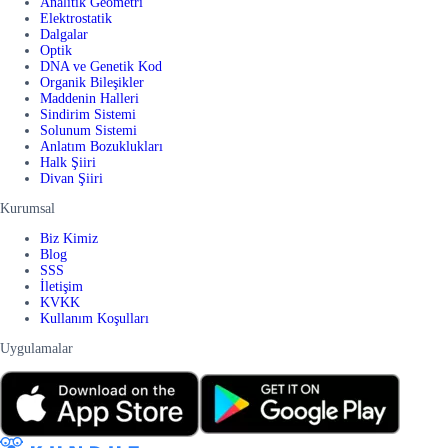
Analitik Geometri
Elektrostatik
Dalgalar
Optik
DNA ve Genetik Kod
Organik Bileşikler
Maddenin Halleri
Sindirim Sistemi
Solunum Sistemi
Anlatım Bozuklukları
Halk Şiiri
Divan Şiiri
Kurumsal
Biz Kimiz
Blog
SSS
İletişim
KVKK
Kullanım Koşulları
Uygulamalar