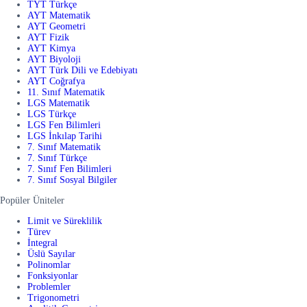
TYT Türkçe
AYT Matematik
AYT Geometri
AYT Fizik
AYT Kimya
AYT Biyoloji
AYT Türk Dili ve Edebiyatı
AYT Coğrafya
11. Sınıf Matematik
LGS Matematik
LGS Türkçe
LGS Fen Bilimleri
LGS İnkılap Tarihi
7. Sınıf Matematik
7. Sınıf Türkçe
7. Sınıf Fen Bilimleri
7. Sınıf Sosyal Bilgiler
Popüler Üniteler
Limit ve Süreklilik
Türev
İntegral
Üslü Sayılar
Polinomlar
Fonksiyonlar
Problemler
Trigonometri