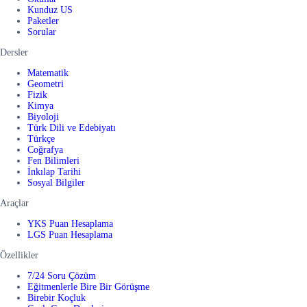
Kunduz US
Paketler
Sorular
Dersler
Matematik
Geometri
Fizik
Kimya
Biyoloji
Türk Dili ve Edebiyatı
Türkçe
Coğrafya
Fen Bilimleri
İnkılap Tarihi
Sosyal Bilgiler
Araçlar
YKS Puan Hesaplama
LGS Puan Hesaplama
Özellikler
7/24 Soru Çözüm
Eğitmenlerle Bire Bir Görüşme
Birebir Koçluk