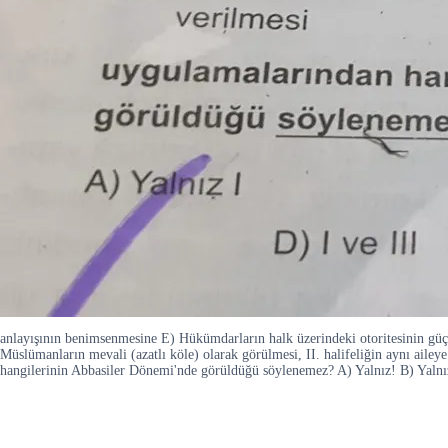
anlayışının benimsenmesine E) Hükümdarların halk üzerindeki otoritesinin gü
Müslümanların mevali (azatlı köle) olarak görülmesi, II. halifeliğin aynı a
hangilerinin Abbasiler Dönemi'nde görüldüğü söylenemez? A) Yalnız! B) Yalnız I