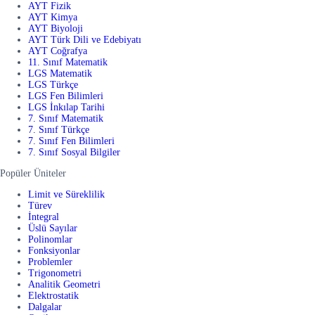
AYT Fizik
AYT Kimya
AYT Biyoloji
AYT Türk Dili ve Edebiyatı
AYT Coğrafya
11. Sınıf Matematik
LGS Matematik
LGS Türkçe
LGS Fen Bilimleri
LGS İnkılap Tarihi
7. Sınıf Matematik
7. Sınıf Türkçe
7. Sınıf Fen Bilimleri
7. Sınıf Sosyal Bilgiler
Popüler Üniteler
Limit ve Süreklilik
Türev
İntegral
Üslü Sayılar
Polinomlar
Fonksiyonlar
Problemler
Trigonometri
Analitik Geometri
Elektrostatik
Dalgalar