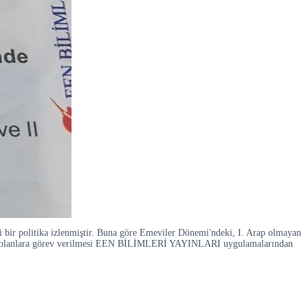
 bir politika izlenmiştir. Buna göre Emeviler Dönemi'ndeki, I. Arap olmayan
ce Arap olanlara görev verilmesi EEN BİLİMLERİ YAYINLARI uygulamalarından