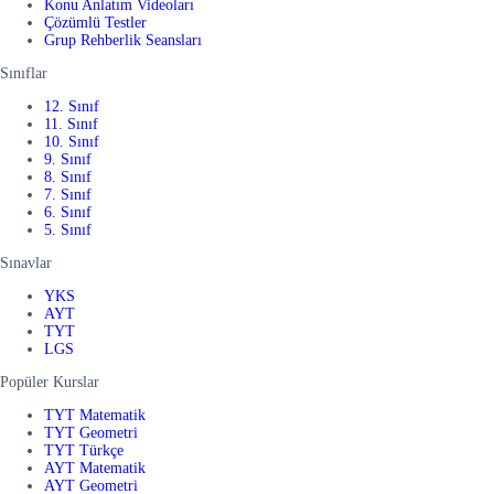
Konu Anlatım Videoları
Çözümlü Testler
Grup Rehberlik Seansları
Sınıflar
12. Sınıf
11. Sınıf
10. Sınıf
9. Sınıf
8. Sınıf
7. Sınıf
6. Sınıf
5. Sınıf
Sınavlar
YKS
AYT
TYT
LGS
Popüler Kurslar
TYT Matematik
TYT Geometri
TYT Türkçe
AYT Matematik
AYT Geometri