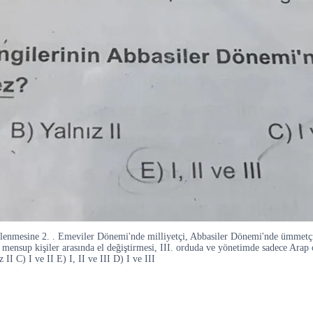
çlenmesine 2. . Emeviler Dönemi'nde milliyetçi, Abbasiler Dönemi'nde ümmetçi
ileye mensup kişiler arasında el değiştirmesi, III. orduda ve yönetimde sade
I C) I ve II E) I, II ve III D) I ve III