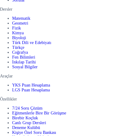
Sorular
Dersler
Matematik
Geometri
Fizik
Kimya
Biyoloji
Türk Dili ve Edebiyatı
Türkçe
Coğrafya
Fen Bilimleri
İnkılap Tarihi
Sosyal Bilgiler
Araçlar
YKS Puan Hesaplama
LGS Puan Hesaplama
Özellikler
7/24 Soru Çözüm
Eğitmenlerle Bire Bir Görüşme
Birebir Koçluk
Canlı Grup Dersleri
Deneme Kulübü
Kişiye Özel Soru Bankası