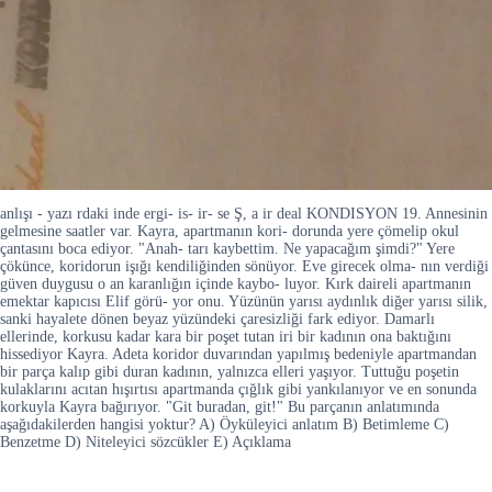
anlışı - yazı rdaki inde ergi- is- ir- se Ş, a ir deal KONDISYON 19. Annesinin
gelmesine saatler var. Kayra, apartmanın kori- dorunda yere çömelip okul
çantasını boca ediyor. "Anah- tarı kaybettim. Ne yapacağım şimdi?" Yere
çökünce, koridorun işığı kendiliğinden sönüyor. Eve girecek olma- nın verdiği
güven duygusu o an karanlığın içinde kaybo- luyor. Kırk daireli apartmanın
emektar kapıcısı Elif görü- yor onu. Yüzünün yarısı aydınlık diğer yarısı silik,
sanki hayalete dönen beyaz yüzündeki çaresizliği fark ediyor. Damarlı
ellerinde, korkusu kadar kara bir poşet tutan iri bir kadının ona baktığını
hissediyor Kayra. Adeta koridor duvarından yapılmış bedeniyle apartmandan
bir parça kalıp gibi duran kadının, yalnızca elleri yaşıyor. Tuttuğu poşetin
kulaklarını acıtan hışırtısı apartmanda çığlık gibi yankılanıyor ve en sonunda
korkuyla Kayra bağırıyor. "Git buradan, git!" Bu parçanın anlatımında
aşağıdakilerden hangisi yoktur? A) Öyküleyici anlatım B) Betimleme C)
Benzetme D) Niteleyici sözcükler E) Açıklama