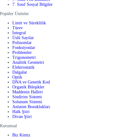
7. Sınıf Sosyal Bilgiler
Popüler Üniteler
Limit ve Süreklilik
Türev
İntegral
Üslü Sayılar
Polinomlar
Fonksiyonlar
Problemler
Trigonometri
Analitik Geometri
Elektrostatik
Dalgalar
Optik
DNA ve Genetik Kod
Organik Bileşikler
Maddenin Halleri
Sindirim Sistemi
Solunum Sistemi
Anlatım Bozuklukları
Halk Şiiri
Divan Şiiri
Kurumsal
Biz Kimiz