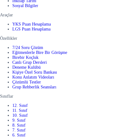
İnkılap Tarihi
Sosyal Bilgiler
Araçlar
YKS Puan Hesaplama
LGS Puan Hesaplama
Özellikler
7/24 Soru Çözüm
Eğitmenlerle Bire Bir Görüşme
Birebir Koçluk
Canlı Grup Dersleri
Deneme Kulübü
Kişiye Özel Soru Bankası
Konu Anlatım Videoları
Çözümlü Testler
Grup Rehberlik Seansları
Sınıflar
12. Sınıf
11. Sınıf
10. Sınıf
9. Sınıf
8. Sınıf
7. Sınıf
6. Sınıf