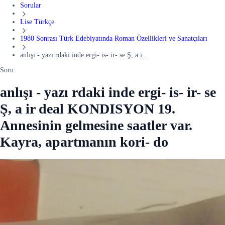
Sorular
Lise Türkçe
1980 Sonrası Türk Edebiyatında Roman Özellikleri ve Sanatçıları
anlışı - yazı rdaki inde ergi- is- ir- se Ş, a i...
Soru:
anlışı - yazı rdaki inde ergi- is- ir- se
Ş, a ir deal KONDISYON 19.
Annesinin gelmesine saatler var.
Kayra, apartmanın kori- do