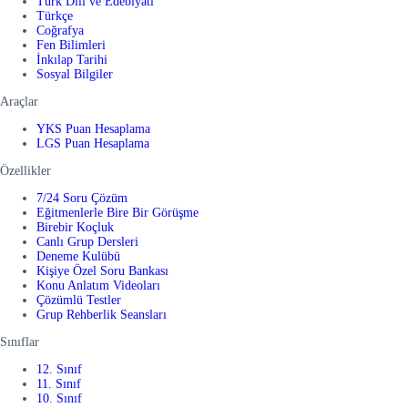
Türk Dili ve Edebiyatı
Türkçe
Coğrafya
Fen Bilimleri
İnkılap Tarihi
Sosyal Bilgiler
Araçlar
YKS Puan Hesaplama
LGS Puan Hesaplama
Özellikler
7/24 Soru Çözüm
Eğitmenlerle Bire Bir Görüşme
Birebir Koçluk
Canlı Grup Dersleri
Deneme Kulübü
Kişiye Özel Soru Bankası
Konu Anlatım Videoları
Çözümlü Testler
Grup Rehberlik Seansları
Sınıflar
12. Sınıf
11. Sınıf
10. Sınıf