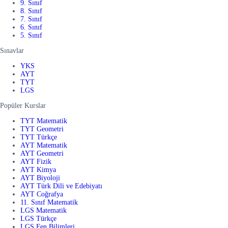
9. Sınıf
8. Sınıf
7. Sınıf
6. Sınıf
5. Sınıf
Sınavlar
YKS
AYT
TYT
LGS
Popüler Kurslar
TYT Matematik
TYT Geometri
TYT Türkçe
AYT Matematik
AYT Geometri
AYT Fizik
AYT Kimya
AYT Biyoloji
AYT Türk Dili ve Edebiyatı
AYT Coğrafya
11. Sınıf Matematik
LGS Matematik
LGS Türkçe
LGS Fen Bilimleri