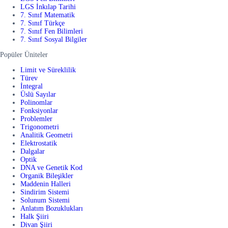
LGS İnkılap Tarihi
7. Sınıf Matematik
7. Sınıf Türkçe
7. Sınıf Fen Bilimleri
7. Sınıf Sosyal Bilgiler
Popüler Üniteler
Limit ve Süreklilik
Türev
İntegral
Üslü Sayılar
Polinomlar
Fonksiyonlar
Problemler
Trigonometri
Analitik Geometri
Elektrostatik
Dalgalar
Optik
DNA ve Genetik Kod
Organik Bileşikler
Maddenin Halleri
Sindirim Sistemi
Solunum Sistemi
Anlatım Bozuklukları
Halk Şiiri
Divan Şiiri