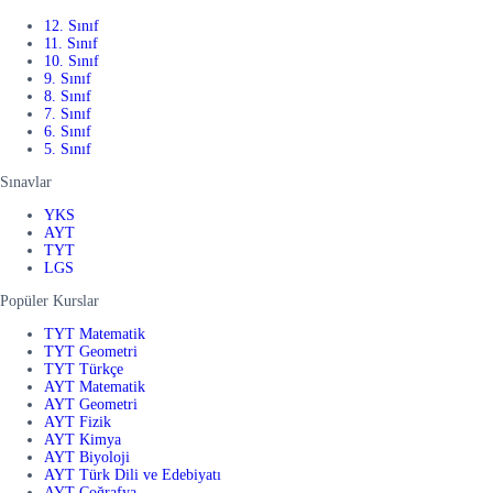
12. Sınıf
11. Sınıf
10. Sınıf
9. Sınıf
8. Sınıf
7. Sınıf
6. Sınıf
5. Sınıf
Sınavlar
YKS
AYT
TYT
LGS
Popüler Kurslar
TYT Matematik
TYT Geometri
TYT Türkçe
AYT Matematik
AYT Geometri
AYT Fizik
AYT Kimya
AYT Biyoloji
AYT Türk Dili ve Edebiyatı
AYT Coğrafya