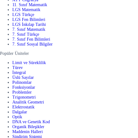
11. Sınıf Matematik
LGS Matematik
LGS Türkçe
LGS Fen Bilimleri
LGS İnkılap Tarihi
7. Sınıf Matematik
7. Sınıf Türkçe
7. Sınıf Fen Bilimleri
7. Sınıf Sosyal Bilgiler
Popüler Üniteler
Limit ve Süreklilik
Türev
İntegral
Üslü Sayılar
Polinomlar
Fonksiyonlar
Problemler
Trigonometri
Analitik Geometri
Elektrostatik
Dalgalar
Optik
DNA ve Genetik Kod
Organik Bileşikler
Maddenin Halleri
Sindirim Sistemi