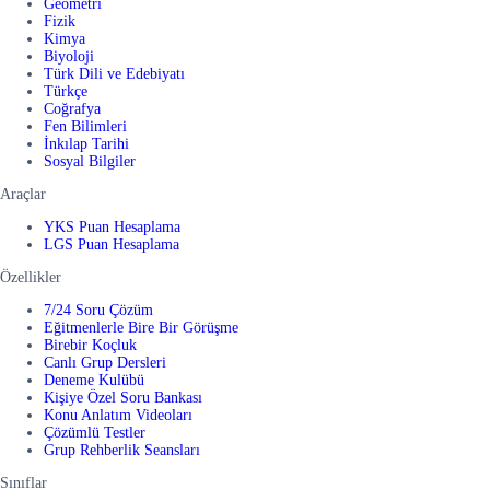
Geometri
Fizik
Kimya
Biyoloji
Türk Dili ve Edebiyatı
Türkçe
Coğrafya
Fen Bilimleri
İnkılap Tarihi
Sosyal Bilgiler
Araçlar
YKS Puan Hesaplama
LGS Puan Hesaplama
Özellikler
7/24 Soru Çözüm
Eğitmenlerle Bire Bir Görüşme
Birebir Koçluk
Canlı Grup Dersleri
Deneme Kulübü
Kişiye Özel Soru Bankası
Konu Anlatım Videoları
Çözümlü Testler
Grup Rehberlik Seansları
Sınıflar