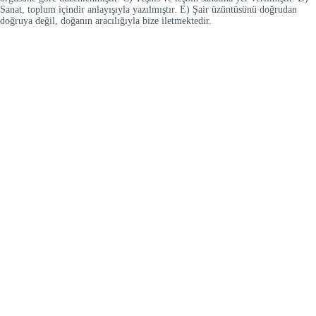
Sanat, toplum içindir anlayışıyla yazılmıştır. E) Şair üzüntüsünü doğrudan
doğruya değil, doğanın aracılığıyla bize iletmektedir.