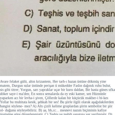
Avare felaket gülü, altın krizantem, Her tarh-ı hazan üstüne dökmüş yine
matem, Durgun sular üstünde perişan ü mükedder Faslın dağınık ruhu bulut,
sis gibi titrer; Yorgun, sarı yapraklar uçar bir kuru daldan, Bir hasta günes ufka
döker saye-i ma'den; En sonra semalarda da ey eski kamer, sen Hüznünle
yaparken acı bir levha-i şiven, Çöllerde kalan bir küçücük makber-i bi-kes
Yollar bu muhitata kesik, şehkah bir ses! Bu şiirle ilgili olarak aşağıdakilerden
hangisi söylene- mez? A) Altı çizili kelime gruplardan şiirin sembolist bir şiir
ol- duğunu söyleyebiliriz. B) aa, bb,cc... mesnevi nazım biçiminin kafiye
örgüsüne göre düzenlenmiştir. C) Teşhis ve teşbih sanatına yer verilmiştir. D)