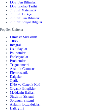
LGS Fen Bilimleri
LGS İnkılap Tarihi
7. Sınıf Matematik
7. Sınıf Türkçe
7. Sınıf Fen Bilimleri
7. Sınıf Sosyal Bilgiler
Popüler Üniteler
Limit ve Süreklilik
Türev
İntegral
Üslü Sayılar
Polinomlar
Fonksiyonlar
Problemler
Trigonometri
Analitik Geometri
Elektrostatik
Dalgalar
Optik
DNA ve Genetik Kod
Organik Bileşikler
Maddenin Halleri
Sindirim Sistemi
Solunum Sistemi
Anlatım Bozuklukları
Halk Şiiri