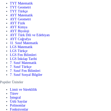
TYT Matematik
TYT Geometri
TYT Türkçe
AYT Matematik
AYT Geometri
AYT Fizik
AYT Kimya
AYT Biyoloji
AYT Türk Dili ve Edebiyatı
AYT Coğrafya
11. Sınıf Matematik
LGS Matematik
LGS Türkçe
LGS Fen Bilimleri
LGS İnkılap Tarihi
7. Sınıf Matematik
7. Sınıf Türkçe
7. Sınıf Fen Bilimleri
7. Sınıf Sosyal Bilgiler
Popüler Üniteler
Limit ve Süreklilik
Türev
İntegral
Üslü Sayılar
Polinomlar
Fonksiyonlar