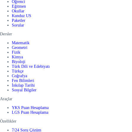
Öğrenci
Eğitmen
Okullar
Kunduz US
Paketler
Sorular
Dersler
Matematik
Geometri
Fizik
Kimya
Biyoloji
Türk Dili ve Edebiyatı
Türkçe
Coğrafya
Fen Bilimleri
İnkılap Tarihi
Sosyal Bilgiler
Araçlar
YKS Puan Hesaplama
LGS Puan Hesaplama
Özellikler
7/24 Soru Çözüm