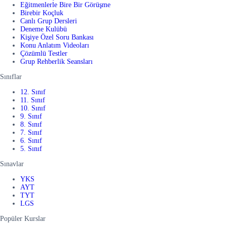
Eğitmenlerle Bire Bir Görüşme
Birebir Koçluk
Canlı Grup Dersleri
Deneme Kulübü
Kişiye Özel Soru Bankası
Konu Anlatım Videoları
Çözümlü Testler
Grup Rehberlik Seansları
Sınıflar
12. Sınıf
11. Sınıf
10. Sınıf
9. Sınıf
8. Sınıf
7. Sınıf
6. Sınıf
5. Sınıf
Sınavlar
YKS
AYT
TYT
LGS
Popüler Kurslar