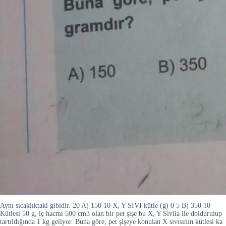
Aynı sıcaklıktaki gibidir. 20 A) 150 10 X, Y SIVI kütle (g) 0 5 B) 350 10
Kütlesi 50 g, iç hacmi 500 cm3 olan bir pet şişe bu X, Y Sivila ile doldurulup
tartıldığında 1 kg geliyor. Buna göre, pet şişeye konulan X sıvısının kütlesi ka