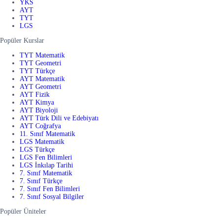
YKS
AYT
TYT
LGS
Popüler Kurslar
TYT Matematik
TYT Geometri
TYT Türkçe
AYT Matematik
AYT Geometri
AYT Fizik
AYT Kimya
AYT Biyoloji
AYT Türk Dili ve Edebiyatı
AYT Coğrafya
11. Sınıf Matematik
LGS Matematik
LGS Türkçe
LGS Fen Bilimleri
LGS İnkılap Tarihi
7. Sınıf Matematik
7. Sınıf Türkçe
7. Sınıf Fen Bilimleri
7. Sınıf Sosyal Bilgiler
Popüler Üniteler