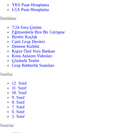
YKS Puan Hesaplama
LGS Puan Hesaplama
Özellikler
7/24 Soru Çözüm
Eğitmenlerle Bire Bir Görüşme
Birebir Koçluk
Canlı Grup Dersleri
Deneme Kulübü
Kişiye Özel Soru Bankası
Konu Anlatım Videoları
Çözümlü Testler
Grup Rehberlik Seansları
Sınıflar
12. Sınıf
11. Sınıf
10. Sınıf
9. Sınıf
8. Sınıf
7. Sınıf
6. Sınıf
5. Sınıf
Sınavlar