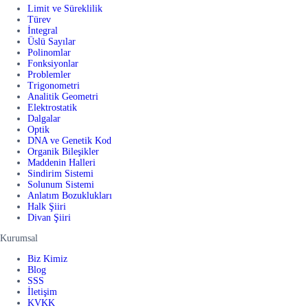
Limit ve Süreklilik
Türev
İntegral
Üslü Sayılar
Polinomlar
Fonksiyonlar
Problemler
Trigonometri
Analitik Geometri
Elektrostatik
Dalgalar
Optik
DNA ve Genetik Kod
Organik Bileşikler
Maddenin Halleri
Sindirim Sistemi
Solunum Sistemi
Anlatım Bozuklukları
Halk Şiiri
Divan Şiiri
Kurumsal
Biz Kimiz
Blog
SSS
İletişim
KVKK