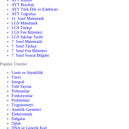
AYT Kimya
AYT Biyoloji
AYT Türk Dili ve Edebiyatı
AYT Coğrafya
11. Sınıf Matematik
LGS Matematik
LGS Türkçe
LGS Fen Bilimleri
LGS İnkılap Tarihi
7. Sınıf Matematik
7. Sınıf Türkçe
7. Sınıf Fen Bilimleri
7. Sınıf Sosyal Bilgiler
Popüler Üniteler
Limit ve Süreklilik
Türev
İntegral
Üslü Sayılar
Polinomlar
Fonksiyonlar
Problemler
Trigonometri
Analitik Geometri
Elektrostatik
Dalgalar
Optik
DNA ve Genetik Kod