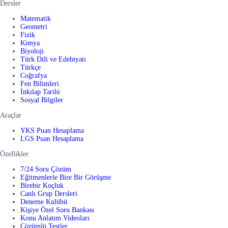
Dersler
Matematik
Geometri
Fizik
Kimya
Biyoloji
Türk Dili ve Edebiyatı
Türkçe
Coğrafya
Fen Bilimleri
İnkılap Tarihi
Sosyal Bilgiler
Araçlar
YKS Puan Hesaplama
LGS Puan Hesaplama
Özellikler
7/24 Soru Çözüm
Eğitmenlerle Bire Bir Görüşme
Birebir Koçluk
Canlı Grup Dersleri
Deneme Kulübü
Kişiye Özel Soru Bankası
Konu Anlatım Videoları
Çözümlü Testler