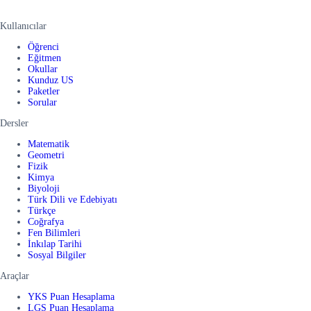
Kullanıcılar
Öğrenci
Eğitmen
Okullar
Kunduz US
Paketler
Sorular
Dersler
Matematik
Geometri
Fizik
Kimya
Biyoloji
Türk Dili ve Edebiyatı
Türkçe
Coğrafya
Fen Bilimleri
İnkılap Tarihi
Sosyal Bilgiler
Araçlar
YKS Puan Hesaplama
LGS Puan Hesaplama