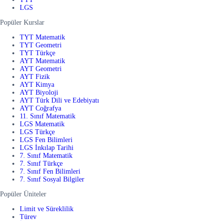
LGS
Popüler Kurslar
TYT Matematik
TYT Geometri
TYT Türkçe
AYT Matematik
AYT Geometri
AYT Fizik
AYT Kimya
AYT Biyoloji
AYT Türk Dili ve Edebiyatı
AYT Coğrafya
11. Sınıf Matematik
LGS Matematik
LGS Türkçe
LGS Fen Bilimleri
LGS İnkılap Tarihi
7. Sınıf Matematik
7. Sınıf Türkçe
7. Sınıf Fen Bilimleri
7. Sınıf Sosyal Bilgiler
Popüler Üniteler
Limit ve Süreklilik
Türev