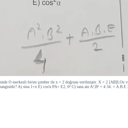
 O merkezli birim çember ile x = 2 doğrusu verilmiştir. X = 2 [AB]LOx ve m
 hangisidir? A) sina 1+x E) cos²a PA+ E2, 0² C) tana ate A²,B² + 4 34. + A.B.E