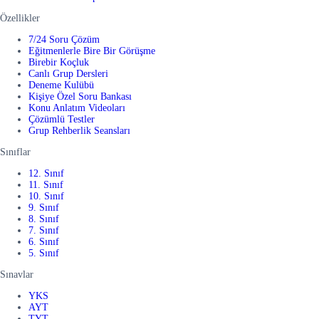
Özellikler
7/24 Soru Çözüm
Eğitmenlerle Bire Bir Görüşme
Birebir Koçluk
Canlı Grup Dersleri
Deneme Kulübü
Kişiye Özel Soru Bankası
Konu Anlatım Videoları
Çözümlü Testler
Grup Rehberlik Seansları
Sınıflar
12. Sınıf
11. Sınıf
10. Sınıf
9. Sınıf
8. Sınıf
7. Sınıf
6. Sınıf
5. Sınıf
Sınavlar
YKS
AYT
TYT