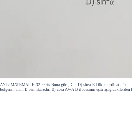
AYT/ MATEMATİK 32. 00% Buna göre, C 2 D) sin²a E Dik koordinat düzleminde
bölgenin alanı B birimkaredir. B) cosa A²+A B ifadesinin eşiti aşağıdakilerden