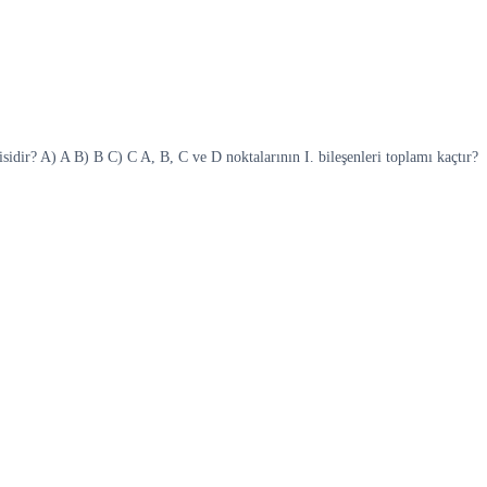
sidir? A) A B) B C) C A, B, C ve D noktalarının I. bileşenleri toplamı kaçtır?