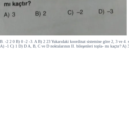
B. -2 2 0 B) 0 -2 -3. A B) 2 23 Yukarıdaki koordinat sistemine göre 2, 3 ve 4. 
A) -1 C) 1 D) D A, B, C ve D noktalarının II. bileşenleri topla- mı kaçtır? A) 