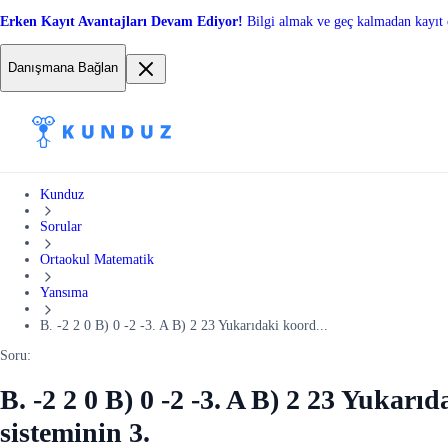
Erken Kayıt Avantajları Devam Ediyor!
Bilgi almak ve geç kalmadan kayıt 
Danışmana Bağlan
Kunduz
Sorular
Ortaokul Matematik
Yansıma
B. -2 2 0 B) 0 -2 -3. A B) 2 23 Yukarıdaki koord...
Soru:
B. -2 2 0 B) 0 -2 -3. A B) 2 23 Yukarı
sisteminin 3.