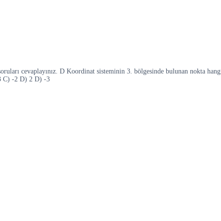
soruları cevaplayınız. D Koordinat sisteminin 3. bölgesinde bulunan nokta hangi
3 C) -2 D) 2 D) -3