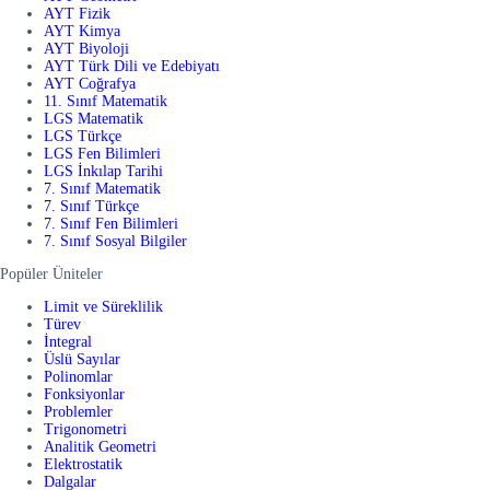
AYT Fizik
AYT Kimya
AYT Biyoloji
AYT Türk Dili ve Edebiyatı
AYT Coğrafya
11. Sınıf Matematik
LGS Matematik
LGS Türkçe
LGS Fen Bilimleri
LGS İnkılap Tarihi
7. Sınıf Matematik
7. Sınıf Türkçe
7. Sınıf Fen Bilimleri
7. Sınıf Sosyal Bilgiler
Popüler Üniteler
Limit ve Süreklilik
Türev
İntegral
Üslü Sayılar
Polinomlar
Fonksiyonlar
Problemler
Trigonometri
Analitik Geometri
Elektrostatik
Dalgalar