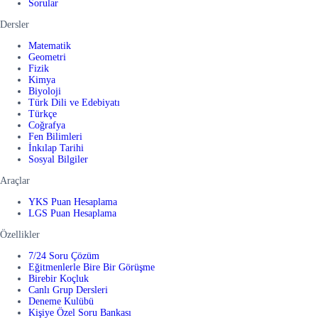
Sorular
Dersler
Matematik
Geometri
Fizik
Kimya
Biyoloji
Türk Dili ve Edebiyatı
Türkçe
Coğrafya
Fen Bilimleri
İnkılap Tarihi
Sosyal Bilgiler
Araçlar
YKS Puan Hesaplama
LGS Puan Hesaplama
Özellikler
7/24 Soru Çözüm
Eğitmenlerle Bire Bir Görüşme
Birebir Koçluk
Canlı Grup Dersleri
Deneme Kulübü
Kişiye Özel Soru Bankası