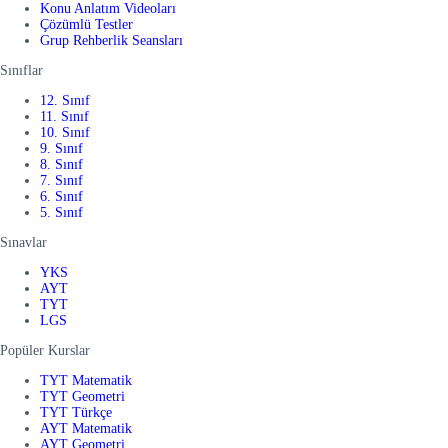
Konu Anlatım Videoları
Çözümlü Testler
Grup Rehberlik Seansları
Sınıflar
12. Sınıf
11. Sınıf
10. Sınıf
9. Sınıf
8. Sınıf
7. Sınıf
6. Sınıf
5. Sınıf
Sınavlar
YKS
AYT
TYT
LGS
Popüler Kurslar
TYT Matematik
TYT Geometri
TYT Türkçe
AYT Matematik
AYT Geometri