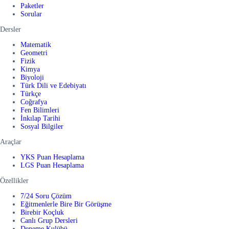
Paketler
Sorular
Dersler
Matematik
Geometri
Fizik
Kimya
Biyoloji
Türk Dili ve Edebiyatı
Türkçe
Coğrafya
Fen Bilimleri
İnkılap Tarihi
Sosyal Bilgiler
Araçlar
YKS Puan Hesaplama
LGS Puan Hesaplama
Özellikler
7/24 Soru Çözüm
Eğitmenlerle Bire Bir Görüşme
Birebir Koçluk
Canlı Grup Dersleri
Deneme Kulübü