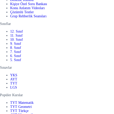
Kişiye Özel Soru Bankası
Konu Anlatım Videoları
Çözümlü Testler
Grup Rehberlik Seansları
Sınıflar
12. Sınıf
11. Sınıf
10. Sınıf
9. Sınıf
8. Sınıf
7. Sınıf
6. Sınıf
5. Sınıf
Sınavlar
YKS
AYT
TYT
LGS
Popüler Kurslar
TYT Matematik
TYT Geometri
TYT Türkçe