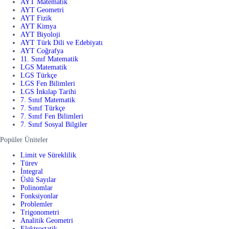
AYT Matematik
AYT Geometri
AYT Fizik
AYT Kimya
AYT Biyoloji
AYT Türk Dili ve Edebiyatı
AYT Coğrafya
11. Sınıf Matematik
LGS Matematik
LGS Türkçe
LGS Fen Bilimleri
LGS İnkılap Tarihi
7. Sınıf Matematik
7. Sınıf Türkçe
7. Sınıf Fen Bilimleri
7. Sınıf Sosyal Bilgiler
Popüler Üniteler
Limit ve Süreklilik
Türev
İntegral
Üslü Sayılar
Polinomlar
Fonksiyonlar
Problemler
Trigonometri
Analitik Geometri
Elektrostatik