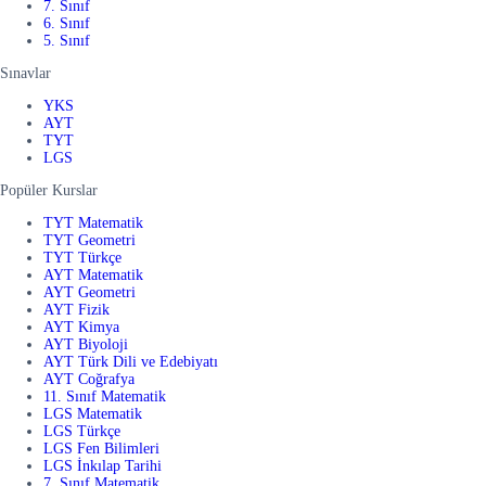
7. Sınıf
6. Sınıf
5. Sınıf
Sınavlar
YKS
AYT
TYT
LGS
Popüler Kurslar
TYT Matematik
TYT Geometri
TYT Türkçe
AYT Matematik
AYT Geometri
AYT Fizik
AYT Kimya
AYT Biyoloji
AYT Türk Dili ve Edebiyatı
AYT Coğrafya
11. Sınıf Matematik
LGS Matematik
LGS Türkçe
LGS Fen Bilimleri
LGS İnkılap Tarihi
7. Sınıf Matematik