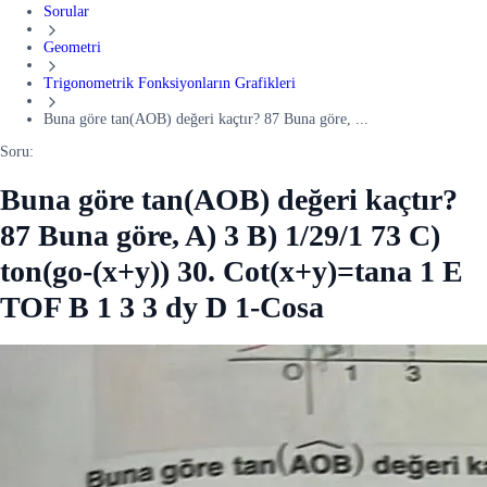
Sorular
Geometri
Trigonometrik Fonksiyonların Grafikleri
Buna göre tan(AOB) değeri kaçtır? 87 Buna göre, ...
Soru:
Buna göre tan(AOB) değeri kaçtır?
87 Buna göre, A) 3 B) 1/29/1 73 C)
ton(go-(x+y)) 30. Cot(x+y)=tana 1 E
TOF B 1 3 3 dy D 1-Cosa