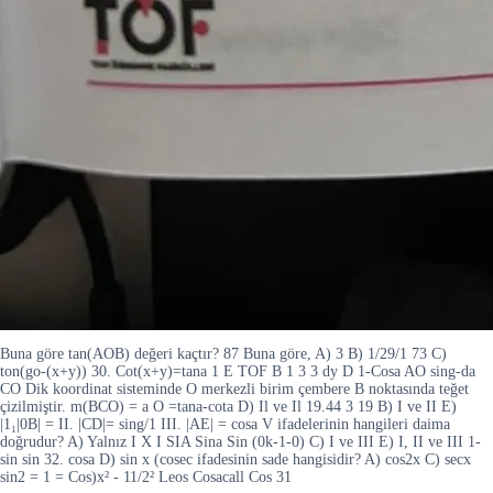
Buna göre tan(AOB) değeri kaçtır? 87 Buna göre, A) 3 B) 1/29/1 73 C)
ton(go-(x+y)) 30. Cot(x+y)=tana 1 E TOF B 1 3 3 dy D 1-Cosa AO sing-da
CO Dik koordinat sisteminde O merkezli birim çembere B noktasında teğet
çizilmiştir. m(BCO) = a O =tana-cota D) Il ve Il 19.44 3 19 B) I ve II E)
|1₁|0B| = II. |CD|= sing/1 III. |AE| = cosa V ifadelerinin hangileri daima
doğrudur? A) Yalnız I X I SIA Sina Sin (0k-1-0) C) I ve III E) I, II ve III 1-
sin sin 32. cosa D) sin x (cosec ifadesinin sade hangisidir? A) cos2x C) secx
sin2 = 1 = Cos)x² - 11/2² Leos Cosacall Cos 31