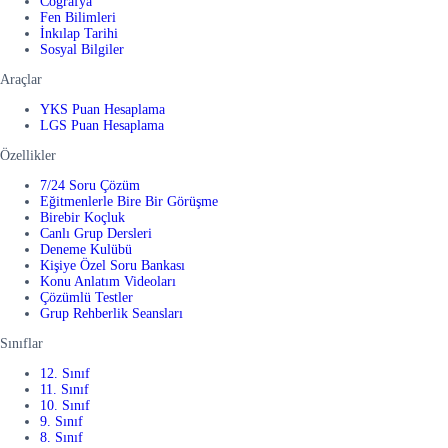
Coğrafya
Fen Bilimleri
İnkılap Tarihi
Sosyal Bilgiler
Araçlar
YKS Puan Hesaplama
LGS Puan Hesaplama
Özellikler
7/24 Soru Çözüm
Eğitmenlerle Bire Bir Görüşme
Birebir Koçluk
Canlı Grup Dersleri
Deneme Kulübü
Kişiye Özel Soru Bankası
Konu Anlatım Videoları
Çözümlü Testler
Grup Rehberlik Seansları
Sınıflar
12. Sınıf
11. Sınıf
10. Sınıf
9. Sınıf
8. Sınıf