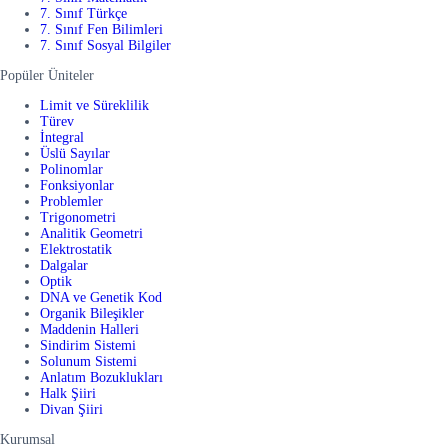
7. Sınıf Türkçe
7. Sınıf Fen Bilimleri
7. Sınıf Sosyal Bilgiler
Popüler Üniteler
Limit ve Süreklilik
Türev
İntegral
Üslü Sayılar
Polinomlar
Fonksiyonlar
Problemler
Trigonometri
Analitik Geometri
Elektrostatik
Dalgalar
Optik
DNA ve Genetik Kod
Organik Bileşikler
Maddenin Halleri
Sindirim Sistemi
Solunum Sistemi
Anlatım Bozuklukları
Halk Şiiri
Divan Şiiri
Kurumsal