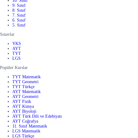
10. Sınıf
9. Sınıf
8. Sınıf
7. Sınıf
6. Sınıf
5. Sınıf
Sınavlar
YKS
AYT
TYT
LGS
Popüler Kurslar
TYT Matematik
TYT Geometri
TYT Türkçe
AYT Matematik
AYT Geometri
AYT Fizik
AYT Kimya
AYT Biyoloji
AYT Türk Dili ve Edebiyatı
AYT Coğrafya
11. Sınıf Matematik
LGS Matematik
LGS Türkçe