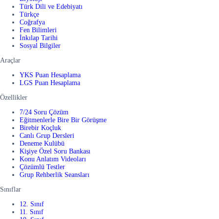
Türk Dili ve Edebiyatı
Türkçe
Coğrafya
Fen Bilimleri
İnkılap Tarihi
Sosyal Bilgiler
Araçlar
YKS Puan Hesaplama
LGS Puan Hesaplama
Özellikler
7/24 Soru Çözüm
Eğitmenlerle Bire Bir Görüşme
Birebir Koçluk
Canlı Grup Dersleri
Deneme Kulübü
Kişiye Özel Soru Bankası
Konu Anlatım Videoları
Çözümlü Testler
Grup Rehberlik Seansları
Sınıflar
12. Sınıf
11. Sınıf