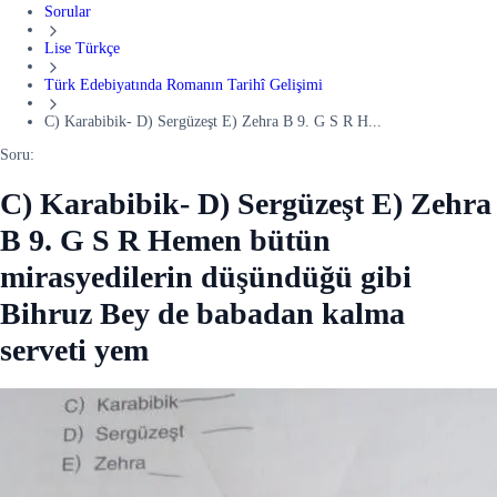
Sorular
Lise Türkçe
Türk Edebiyatında Romanın Tarihî Gelişimi
C) Karabibik- D) Sergüzeşt E) Zehra B 9. G S R H...
Soru:
C) Karabibik- D) Sergüzeşt E) Zehra
B 9. G S R Hemen bütün
mirasyedilerin düşündüğü gibi
Bihruz Bey de babadan kalma
serveti yem