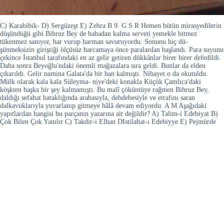
C) Karabibik- D) Sergüzeşt E) Zehra B 9. G S R Hemen bütün mirasyedilerin
düşündüğü gibi Bihruz Bey de babadan kalma serveti yemekle bitmez
tükenmez sanıyor, har vurup harman savuruyordu. Sonunu hiç dü-
şünmeksizin giriştiği ölçüsüz harcamaya önce paralardan başlandı. Para suyunu
çekince İstanbul tarafındaki en az gelir getiren dükkânlar birer birer defedildi.
Daha sonra Beyoğlu'ndaki önemli mağazalara sıra geldi. Bunlar da elden
çıkarıldı. Gelir namina Galata'da bir han kalmıştı. Nihayet o da okutuldu.
Mülk olarak kala kala Süleyma- niye'deki konakla Küçük Çamlıca'daki
köşkten başka bir şey kalmamıştı. Bu malî çöküntüye rağmen Bihruz Bey,
daldığı sefahat bataklığında arabasıyla, debdebesiyle ve etrafını saran
dalkavuklarıyla yuvarlanıp gitmeye hâlâ devam ediyordu. A M Aşağıdaki
yapıtlardan hangisi bu parçanın yazarına ait değildir? A) Talim-i Edebiyat B)
Çok Bilen Çok Yanılır C) Takdir-i Elhan DIstilahat-ı Edebiyye E) Pejmürde