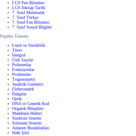
LGS Fen Bilimleri
LGS İnkılap Tarihi
7. Sınıf Matematik
7. Sınıf Türkçe
7. Sınıf Fen Bilimleri
7. Sınıf Sosyal Bilgiler
Popüler Üniteler
Limit ve Süreklilik
Türev
İntegral
Üslü Sayılar
Polinomlar
Fonksiyonlar
Problemler
Trigonometri
Analitik Geometri
Elektrostatik
Dalgalar
Optik
DNA ve Genetik Kod
Organik Bileşikler
Maddenin Halleri
Sindirim Sistemi
Solunum Sistemi
Anlatım Bozuklukları
Halk Şiiri